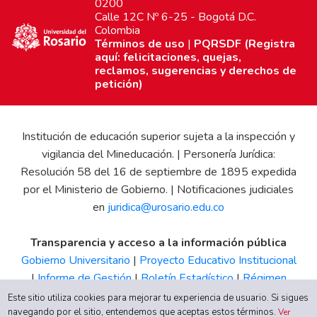
0200
Calle 12C Nº 6-25 - Bogotá D.C.
Colombia
Términos de uso
|
PQRSDF (Registra
aquí: felicitaciones, quejas,
reclamos, sugerencias y derechos de
petición)
Institución de educación superior sujeta a la inspección y
vigilancia del Mineducación. | Personería Jurídica:
Resolución 58 del 16 de septiembre de 1895 expedida
por el Ministerio de Gobierno. | Notificaciones judiciales
en
juridica@urosario.edu.co
Transparencia y acceso a la información pública
Gobierno Universitario
|
Proyecto Educativo Institucional
|
Informe de Gestión
|
Boletín Estadístico
|
Régimen
Tributario
|
Estados Financieros
|
Código de Ética
|
Canal
Este sitio utiliza cookies para mejorar tu experiencia de usuario. Si sigues
de Integridad UR
navegando por el sitio, entendemos que aceptas estos términos.
Ver