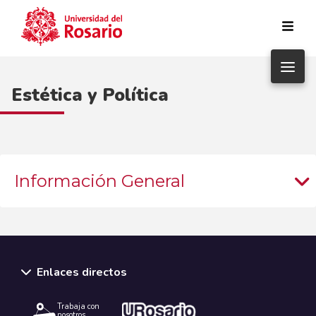
Pasar al contenido principal
Estética y Política
Información General
Enlaces directos
Trabaja con
nosotros.