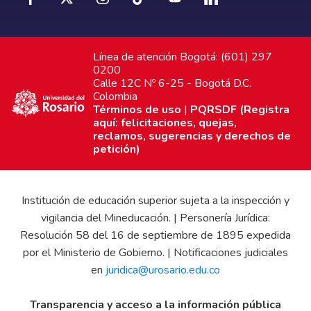
Línea de atención Bogotá: (601) 297
0200
Calle 12C Nº 6-25 - Bogotá D.C.
Colombia
Términos de uso
|
PQRSDF (Registra
aquí: felicitaciones, quejas,
reclamos, sugerencias y derechos de
petición)
Institución de educación superior sujeta a la inspección y
vigilancia del Mineducación. | Personería Jurídica:
Resolución 58 del 16 de septiembre de 1895 expedida
por el Ministerio de Gobierno. | Notificaciones judiciales
en
juridica@urosario.edu.co
Transparencia y acceso a la información pública