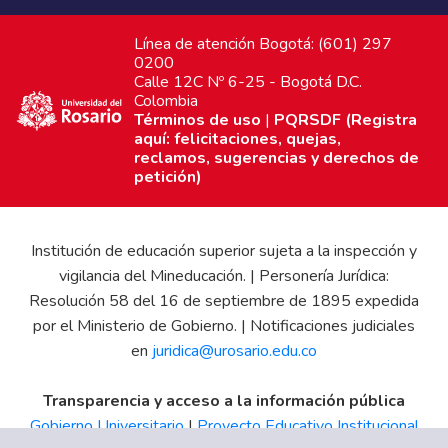
Línea de atención Bogotá: (601) 297
0200
Calle 12C Nº 6-25 - Bogotá D.C.
Colombia
Términos de uso
|
PQRSDF (Registra
aquí: felicitaciones, quejas,
reclamos, sugerencias y derechos de
petición)
Institución de educación superior sujeta a la inspección y
vigilancia del Mineducación. | Personería Jurídica:
Resolución 58 del 16 de septiembre de 1895 expedida
por el Ministerio de Gobierno. | Notificaciones judiciales
en
juridica@urosario.edu.co
Transparencia y acceso a la información pública
Gobierno Universitario
|
Proyecto Educativo Institucional