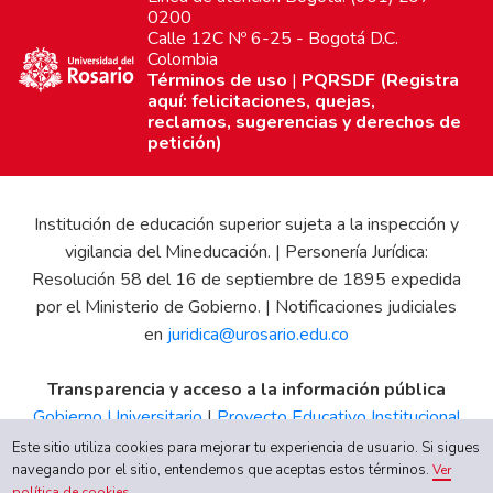
0200
Calle 12C Nº 6-25 - Bogotá D.C.
Colombia
Términos de uso
|
PQRSDF (Registra
aquí: felicitaciones, quejas,
reclamos, sugerencias y derechos de
petición)
Institución de educación superior sujeta a la inspección y
vigilancia del Mineducación. | Personería Jurídica:
Resolución 58 del 16 de septiembre de 1895 expedida
por el Ministerio de Gobierno. | Notificaciones judiciales
en
juridica@urosario.edu.co
Transparencia y acceso a la información pública
Gobierno Universitario
|
Proyecto Educativo Institucional
|
Informe de Gestión
|
Boletín Estadístico
|
Régimen
Este sitio utiliza cookies para mejorar tu experiencia de usuario. Si sigues
Tributario
|
Estados Financieros
|
Código de Ética
|
Canal
navegando por el sitio, entendemos que aceptas estos términos.
Ver
Chatea
con nosotros
política de cookies