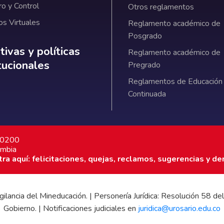
ro y Control
Otros reglamentos
os Virtuales
Reglamento académico de
Posgrado
ativas y políticas institucionales
ivas y políticas
Reglamento académico de
itucionales
Pregrado
Reglamentos de Educación
Continuada
7 0200
ombia
a aquí: felicitaciones, quejas, reclamos, sugerencias y de
 vigilancia del Mineducación. | Personería Jurídica: Resolución 58
Gobierno. | Notificaciones judiciales en
juridica@urosario.edu.co