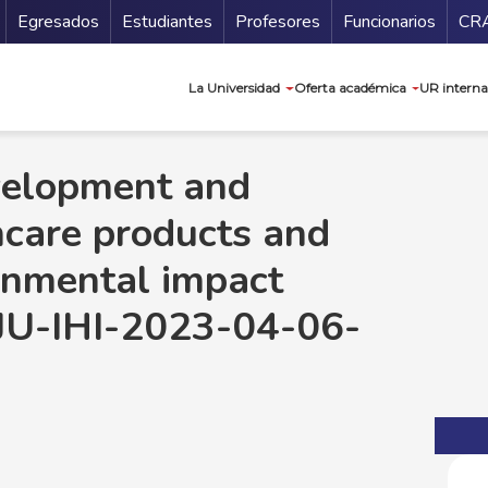
Secundario
Gu
Egresados
Estudiantes
Profesores
Funcionarios
CR
Navegación prin
La Universidad
Oferta académica
UR interna
evelopment and
hcare products and
ronmental impact
U-IHI-2023-04-06-