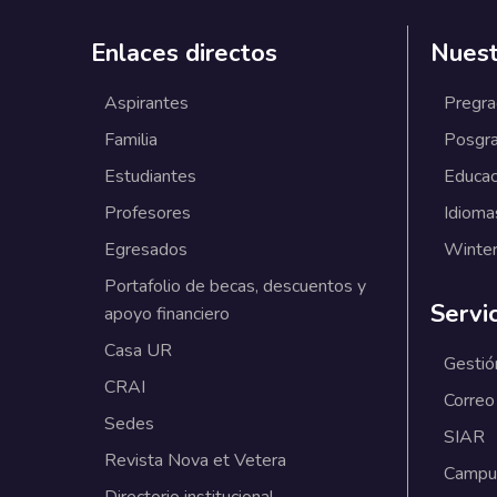
Enlaces directos
Nuest
Aspirantes
Pregr
Familia
Posgr
Estudiantes
Educac
Profesores
Idioma
Egresados
Winter
Portafolio de becas, descuentos y
Servi
apoyo financiero
Casa UR
Gestió
CRAI
Correo
Sedes
SIAR
Revista Nova et Vetera
Campus
Directorio institucional