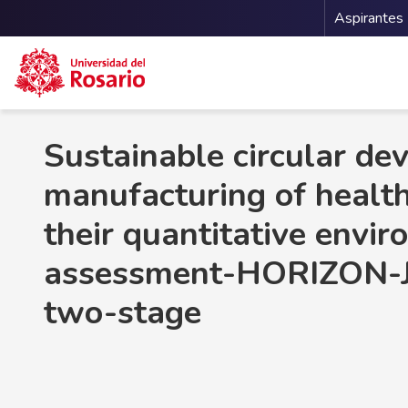
Menu 
Aspirantes
Pasar al contenido principal
Sustainable circular d
manufacturing of healt
their quantitative envi
assessment-HORIZON-J
two-stage