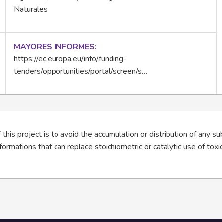
Naturales
MAYORES INFORMES
https://ec.europa.eu/info/funding-
tenders/opportunities/portal/screen/s…
 this project is to avoid the accumulation or distribution of any s
ormations that can replace stoichiometric or catalytic use of toxic