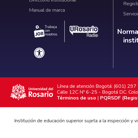
Regist
Manual de marca
Servici
Trabaja
Norm
Normat
con
nosotros.
inst
Línea de atención Bogotá: (601) 29
Calle 12C Nº 6-25 - Bogotá D.C. Col
Términos de uso
|
PQRSDF (Registr
Institución de educación superior sujeta a la inspección y