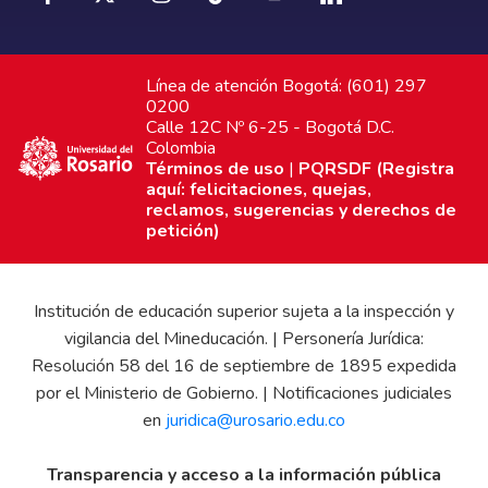
Línea de atención Bogotá: (601) 297
0200
Calle 12C Nº 6-25 - Bogotá D.C.
Colombia
Términos de uso
|
PQRSDF (Registra
aquí: felicitaciones, quejas,
reclamos, sugerencias y derechos de
petición)
Institución de educación superior sujeta a la inspección y
vigilancia del Mineducación. | Personería Jurídica:
Resolución 58 del 16 de septiembre de 1895 expedida
por el Ministerio de Gobierno. | Notificaciones judiciales
en
juridica@urosario.edu.co
Transparencia y acceso a la información pública