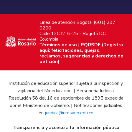
Línea de atención Bogotá: (601) 297
0200
Calle 12C Nº 6-25 - Bogotá D.C.
Colombia
Términos de uso
|
PQRSDF (Registra
aquí: felicitaciones, quejas,
reclamos, sugerencias y derechos de
petición)
Institución de educación superior sujeta a la inspección y
vigilancia del Mineducación. | Personería Jurídica:
Resolución 58 del 16 de septiembre de 1895 expedida
por el Ministerio de Gobierno. | Notificaciones judiciales
en
juridica@urosario.edu.co
Transparencia y acceso a la información pública