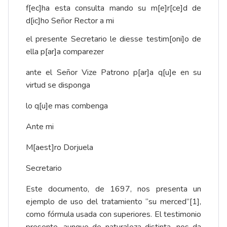
f[ec]ha esta consulta mando su m[e]r[ce]d de
d[ic]ho Señor Rector a mi
el presente Secretario le diesse testim[oni]o de
ella p[ar]a comparezer
ante el Señor Vize Patrono p[ar]a q[u]e en su
virtud se disponga
lo q[u]e mas combenga
Ante mi
M[aest]ro Dorjuela
Secretario
Este documento, de 1697, nos presenta un
ejemplo de uso del tratamiento “su merced”
[1]
,
como fórmula usada con superiores. El testimonio
presente, aunque de naturaleza distinta, nos da