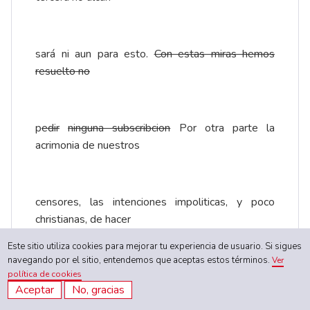
sará ni aun para esto.
Con estas miras hemos
resuelto no
p
edir
ninguna subscribcion
Por otra parte la
acrimonia de nuestros
censores, las intenciones impoliticas, y poco
christianas, de hacer
Este sitio utiliza cookies para mejorar tu experiencia de usuario. Si sigues
navegando por el sitio, entendemos que aceptas estos términos.
Ver
sospechoso el papel mas inosente nos obliga á
política de cookies
Aceptar
No, gracias
no recibir nueva