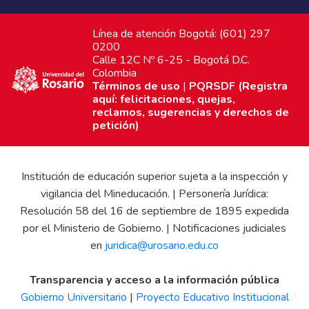
Línea de atención Bogotá: (601) 297
0200
Calle 12C Nº 6-25 - Bogotá D.C.
Colombia
Términos de uso
|
PQRSDF (Registra
aquí: felicitaciones, quejas,
reclamos, sugerencias y derechos de
petición)
Institución de educación superior sujeta a la inspección y
vigilancia del Mineducación. | Personería Jurídica:
Resolución 58 del 16 de septiembre de 1895 expedida
por el Ministerio de Gobierno. | Notificaciones judiciales
en
juridica@urosario.edu.co
Transparencia y acceso a la información pública
Gobierno Universitario
|
Proyecto Educativo Institucional