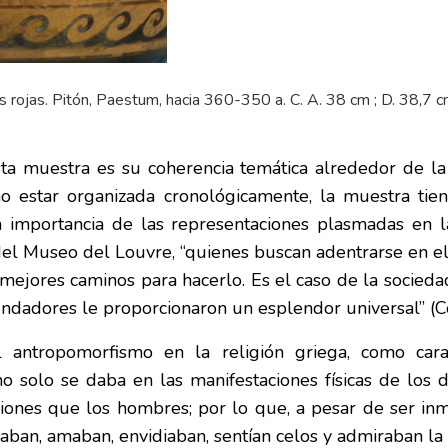
s rojas. Pitón, Paestum, hacia 360-350 a. C. A. 38 cm ; D. 38,7 
a muestra es su coherencia temática alrededor de la m
no estar organizada cronológicamente, la muestra tie
la importancia de las representaciones plasmadas en 
l Museo del Louvre, “quienes buscan adentrarse en el c
s mejores caminos para hacerlo. Es el caso de la socie
fundadores le proporcionaron un esplendor universal” (C
 antropomorfismo en la religión griega, como carac
solo se daba en las manifestaciones físicas de los di
iones que los hombres; por lo que, a pesar de ser inmo
iaban, amaban, envidiaban, sentían celos y admiraban la 