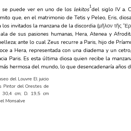
1
o se puede ver en uno de los
lekitos
del siglo IV a. 
 mito que, en el matrimonio de Tetis y Peleo, Eris, diosa
 a los invitados la manzana de la discordia (
μῆλον τῆς Ἔρ
gala de sus pasiones humanas, Hera, Atenea y Afrodit
elleza; ante lo cual Zeus recurre a Paris, hijo de Pría
noce a Hera, representada con una diadema y un cetro, 
acia Paris. Es esta última diosa quien recibe la manza
más hermosa del mundo, lo que desencadenaría años d