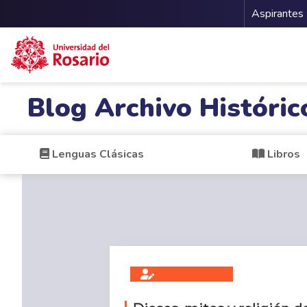
Menu 
Aspirantes
Pasar al contenido principal
Blog Archivo Históric
Lenguas Clásicas
Libros