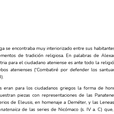
iega se encontraba muy interiorizado entre sus habitante
ementos de tradición religiosa. En palabras de Alex
ria para el ciudadano ateniense es ante todo la religi
os atenienses (“Combatiré por defender los santuario
).
osas eran para los ciudadanos griegos la forma de hon
uestran piezas con representaciones de las Panatenea
terios de Eleusis, en homenaje a Deméter, y las Leneas
anatenaica
de las series de Nicómaco (s. IV a. C)
que, 