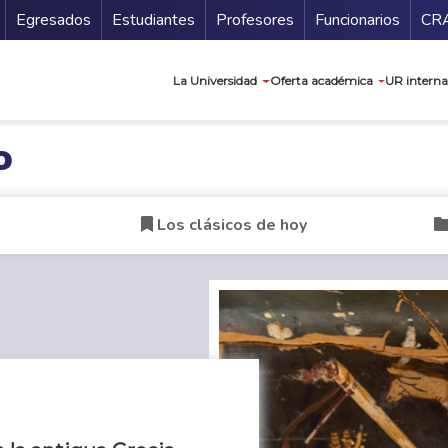
Secundario
Gu
Egresados
Estudiantes
Profesores
Funcionarios
CR
Navegación prin
La Universidad
Oferta académica
UR interna
o
Los clásicos de hoy