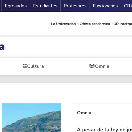
Secundario
Gu
Egresados
Estudiantes
Profesores
Funcionarios
CR
Navegación prin
La Universidad
Oferta académica
UR interna
a
Cultura
Omnia
Omnia
A pesar de la ley de ju