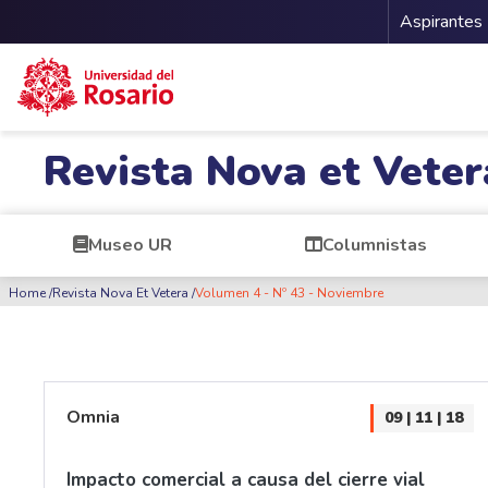
Menu 
Aspirantes
Pasar al contenido principal
Revista Nova et Veter
Museo UR
Columnistas
Ruta de navegación
Home
Revista Nova Et Vetera
Volumen 4 - Nº 43 - Noviembre
Omnia
09 | 11 | 18
Impacto comercial a causa del cierre vial