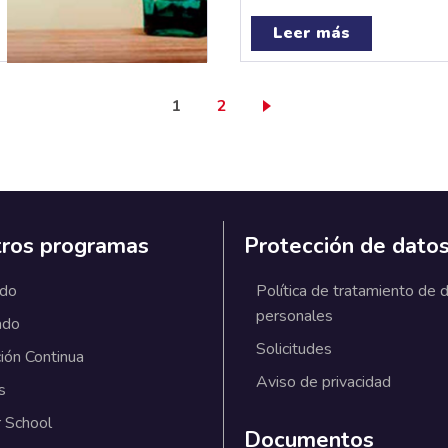
Leer más
Página actual
Page
1
2
ros programas
Protección de dato
ado
Política de tratamiento de 
personales
ado
Solicitudes
ión Continua
Aviso de privacidad
s
 School
Documentos