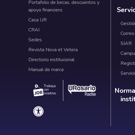
Portafolio de becas, descuentos y
Servi
apoyo financiero
Casa UR
Gestió
CRAI
Correo
Sedes
SIAR
Revista Nova et Vetera
Campus
Directorio institucional
Regist
Manual de marca
Servici
Trabaja
Norm
Normat
con
nosotros.
inst