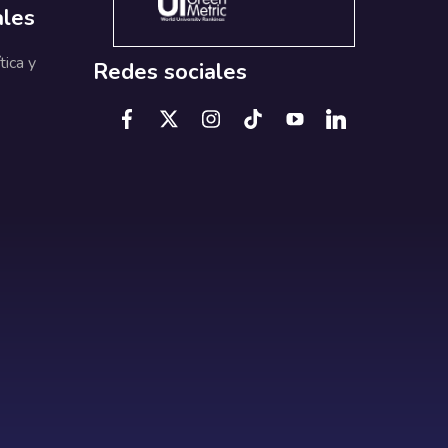
ales
tica y
Redes sociales