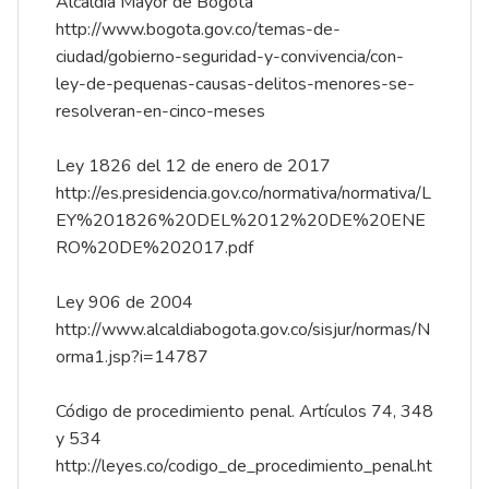
Alcaldía Mayor de Bogotá
http://www.bogota.gov.co/temas-de-
ciudad/gobierno-seguridad-y-convivencia/con-
ley-de-pequenas-causas-delitos-menores-se-
resolveran-en-cinco-meses
Ley 1826 del 12 de enero de 2017
http://es.presidencia.gov.co/normativa/normativa/L
EY%201826%20DEL%2012%20DE%20ENE
RO%20DE%202017.pdf
Ley 906 de 2004
http://www.alcaldiabogota.gov.co/sisjur/normas/N
orma1.jsp?i=14787
Código de procedimiento penal. Artículos 74, 348
y 534
http://leyes.co/codigo_de_procedimiento_penal.ht