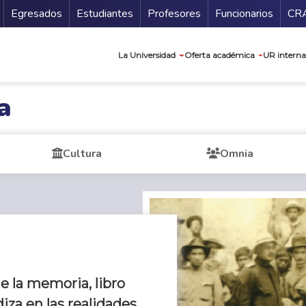
Secundario
Gu
Egresados
Estudiantes
Profesores
Funcionarios
CR
Navegación prin
La Universidad
Oferta académica
UR interna
a
Cultura
Omnia
e la memoria, libro
iza en las realidades