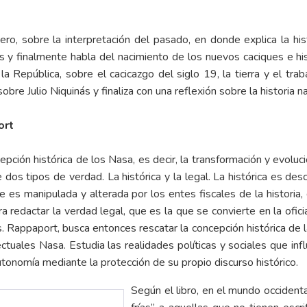
mero, sobre la interpretación del pasado, en donde explica la his
os y finalmente habla del nacimiento de los nuevos caciques e hi
la República, sobre el cacicazgo del siglo 19, la tierra y el tr
bre Julio Niquinás y finaliza con una reflexión sobre la historia narr
ort
epción histórica de los Nasa, es decir, la transformación y evolu
 dos tipos de verdad. La histórica y la legal. La histórica es des
ue es manipulada y alterada por los entes fiscales de la histori
ra redactar la verdad legal, que es la que se convierte en la ofi
es. Rappaport, busca entonces rescatar la concepción histórica de 
ectuales Nasa. Estudia las realidades políticas y sociales que in
utonomía mediante la protección de su propio discurso histórico.
Según el libro, en el mundo occident