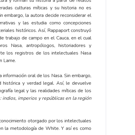
tura y forman su historia a partir de relatos
radas culturas míticas y su historia no es
n embargo, la autora decide reconsiderar el
arrativas y las estudia como concepciones
eriales históricos. Así, Rappaport construyó
de trabajo de campo en el Cauca, en el cual
ros Nasa, antropólogos, historiadores y
nte los registros de los intelectuales Nasa
ín Lame.
la información oral de los Nasa. Sin embargo,
 histórica y verdad legal. Así, le devuelve
rafía legal y las realidades míticas de los
 indios, imperios y repúblicas en la región
l conocimiento otorgado por los intelectuales
 en la metodología de White. Y así es como