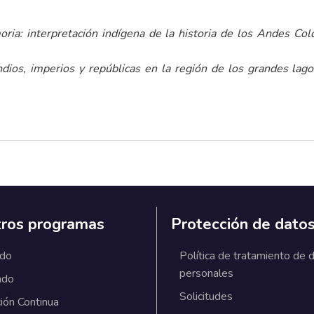
oria: interpretación indígena de la historia de los Andes Co
ndios, imperios y repúblicas en la región de los grandes la
ros programas
Protección de dato
ado
Política de tratamiento de 
personales
ado
Solicitudes
ión Continua