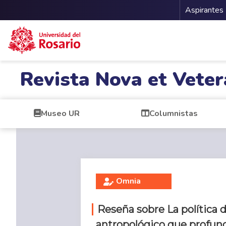
Menu 
Aspirantes
Pasar al contenido principal
Revista Nova et Veter
Museo UR
Columnistas
Omnia
Reseña sobre La política d
antropológico que profund