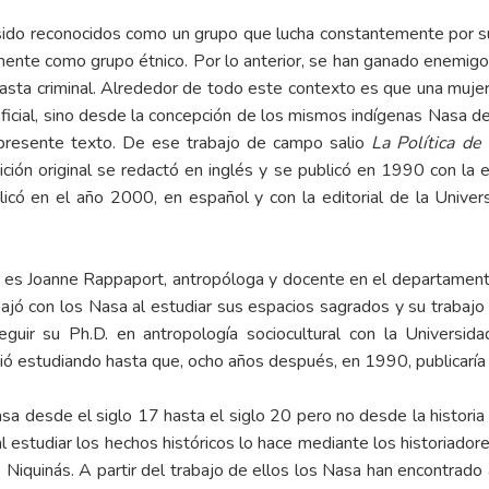
 sido reconocidos como un grupo que lucha constantemente por s
ente como grupo étnico. Por lo anterior, se han ganado enemigo
y hasta criminal. Alrededor de todo este contexto es que una mujer, 
icial, sino desde la concepción de los mismos indígenas Nasa de 
 presente texto. De ese trabajo de campo salio
La Política de
dición original se redactó en inglés y se publicó en 1990 con la 
icó en el año 2000, en español y con la editorial de la Univers
y es Joanne Rappaport, antropóloga y docente en el departament
bajó con los Nasa al estudiar sus espacios sagrados y su traba
guir su Ph.D. en antropología sociocultural con la Universida
uió estudiando hasta que, ocho años después, en 1990, publicaría 
Nasa desde el siglo 17 hasta el siglo 20 pero no desde la historia 
 estudiar los hechos históricos lo hace mediante los historiador
Niquinás. A partir del trabajo de ellos los Nasa han encontrado a