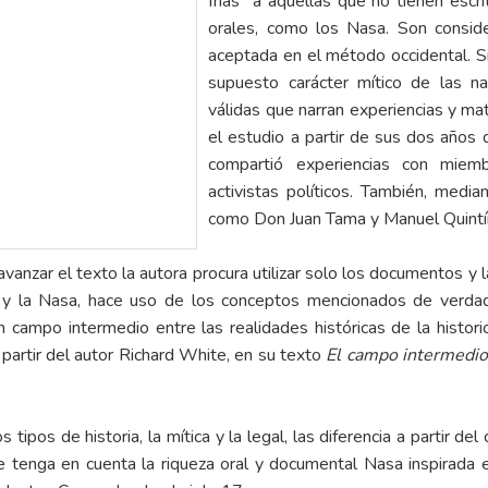
frías” a aquellas que no tienen escri
orales, como los Nasa. Son conside
aceptada en el método occidental. Si
supuesto carácter mítico de las n
válidas que narran experiencias y mat
el estudio a partir de sus dos años 
compartió experiencias con miemb
activistas políticos. También, media
como Don Juan Tama y Manuel Quint
avanzar el texto la autora procura utilizar solo los documentos y 
tal y la Nasa, hace uso de los conceptos mencionados de verdad
campo intermedio entre las realidades históricas de la historiog
partir del autor Richard White, en su texto
El campo intermedio:
tipos de historia, la mítica y la legal, las diferencia a partir de
que tenga en cuenta la riqueza oral y documental Nasa inspirada