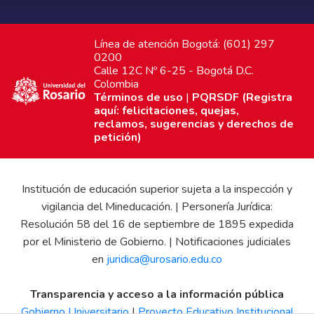
Línea de atención Bogotá: (601) 297
0200
Calle 12C Nº 6-25 - Bogotá D.C.
Colombia
Términos de uso
|
PQRSDF (Registra
aquí: felicitaciones, quejas,
reclamos, sugerencias y derechos de
petición)
Institución de educación superior sujeta a la inspección y
vigilancia del Mineducación. | Personería Jurídica:
Resolución 58 del 16 de septiembre de 1895 expedida
por el Ministerio de Gobierno. | Notificaciones judiciales
en
juridica@urosario.edu.co
Transparencia y acceso a la información pública
Gobierno Universitario
|
Proyecto Educativo Institucional