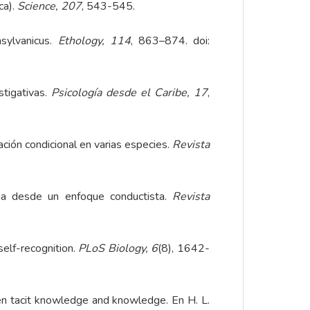
ca).
Science, 207
, 543-545.
nsylvanicus.
Ethology, 114
, 863–874. doi:
stigativas.
Psicología desde el Caribe, 17
,
ación condicional en varias especies.
Revista
cia desde un enfoque conductista.
Revista
self-recognition.
PLoS Biology, 6
(8), 1642-
ween tacit knowledge and knowledge. En H. L.