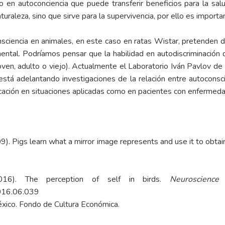
 en autoconciencia que puede transferir beneficios para la sal
naturaleza, sino que sirve para la supervivencia, por ello es import
sciencia en animales, en este caso en ratas Wistar, pretenden disc
mental. Podríamos pensar que la habilidad en autodiscriminación
ven, adulto o viejo). Actualmente el Laboratorio Iván Pavlov de 
está adelantando investigaciones de la relación entre autoconsci
licación en situaciones aplicadas como en pacientes con enfermed
9). Pigs learn what a mirror image represents and use it to obtai
016). The perception of self in birds.
Neuroscience
2016.06.039
éxico. Fondo de Cultura Económica.