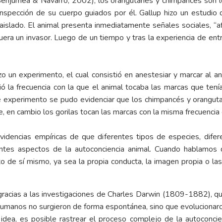
Benjumea & Navarro, 2002), los orangutanes y chimpancés son l
inspección de su cuerpo guiados por él. Gallup hizo un estudio 
slado. El animal presenta inmediatamente señales sociales, “afi
era un invasor. Luego de un tiempo y tras la experiencia de ent
o un experimento, el cual consistió en anestesiar y marcar al anim
ió la frecuencia con la que el animal tocaba las marcas que tení
 experimento se pudo evidenciar que los chimpancés y orangut
, en cambio los gorilas tocan las marcas con la misma frecuencia
idencias empíricas de que diferentes tipos de especies, difer
ntes aspectos de la autoconciencia animal. Cuando hablamos d
 de sí mismo, ya sea la propia conducta, la imagen propia o la
gracias a las investigaciones de Charles Darwin (1809-1882), q
os humanos no surgieron de forma espontánea, sino que evolucionar
 idea, es posible rastrear el proceso complejo de la autoconc