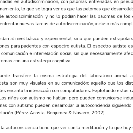
nadas en autodiscriminación, con palomas entrenadas en pseud
renamiento, lo que se logra ver es que las palomas que desarrolla
 autodiscriminación, y no lo podían hacer las palomas de los
a enfrentar nuevas tareas de autodiscriminación, incluso más com
edan al nivel básico y experimental, sino que pueden extrapolars
iones para pacientes con espectro autista. El espectro autista e
, comunicación e interrelación social, sin que necesariamente afe
 temas con una estrategia cognitiva.
e transferir la misma estrategia del laboratorio animal al t
ista son muy visuales en su comunicación; aquello que los dis
es encanta la interacción con computadores. Explotando estas ca
 Los niños con autismo no hablan, pero pueden comunicarse indu
onas con autismo pueden desarrollar la autoconciencia siguiendo
población (Pérez-Acosta, Benjumea & Navarro, 2002).
 la autoconsciencia tiene que ver con la meditación y lo que h