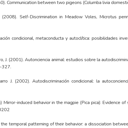
(1980). Communication between two pigeons (Columba livia domesti
S. (2008). Self-Discrimination in Meadow Voles, Microtus pen
ción condicional, metaconducta y autoclítica: posibilidades inve
, J. (2001). Autonciencia animal: estudios sobre la autodiscrimin
1-327.
ro J. (2002). Autodiscriminación condicional: la autoconcien
) Mirror-induced behavior in the magpie (Pica pica): Evidence of 
60202
f the temporal patterning of their behavior: a dissociation bet