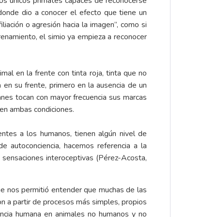
os únicos primates capaces de reconocerse
donde dio a conocer el efecto que tiene un
liación o agresión hacia la imagen”, como si
renamiento, el simio ya empieza a reconocer
al en la frente con tinta roja, tinta que no
a en su frente, primero en la ausencia de un
anes tocan con mayor frecuencia sus marcas
 en ambas condiciones.
entes a los humanos, tienen algún nivel de
e autoconciencia, hacemos referencia a la
s sensaciones interoceptivas (Pérez-Acosta,
ue nos permitió entender que muchas de las
on a partir de procesos más simples, propios
iencia humana en animales no humanos y no