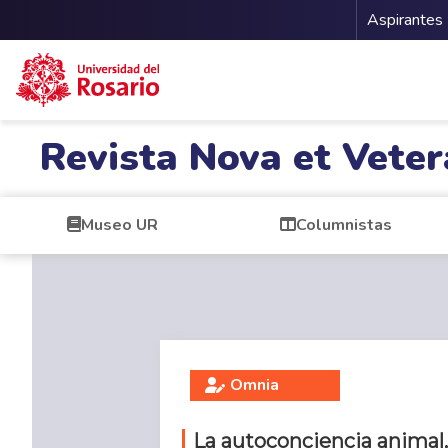
Menu 
Aspirantes
Pasar al contenido principal
Revista Nova et Veter
Museo UR
Columnistas
Omnia
La autoconciencia animal