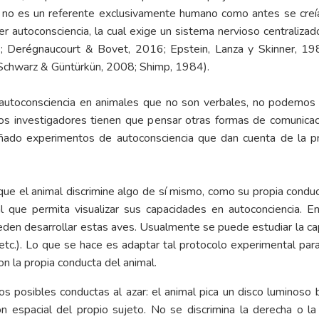
 ya no es un referente exclusivamente humano como antes se cre
 autoconsciencia, la cual exige un sistema nervioso centralizado
Derégnaucourt & Bovet, 2016; Epstein, Lanza y Skinner, 1980
 Schwarz & Güntürkün, 2008; Shimp, 1984).
utoconsciencia en animales que no son verbales, no podemos a
s investigadores tienen que pensar otras formas de comunicac
señado experimentos de autoconsciencia que dan cuenta de la 
que el animal discrimine algo de sí mismo, como su propia condu
l que permita visualizar sus capacidades en autoconciencia. E
ueden desarrollar estas aves. Usualmente se puede estudiar la ca
 etc.). Lo que se hace es adaptar tal protocolo experimental par
on la propia conducta del animal.
 posibles conductas al azar: el animal pica un disco luminoso bl
n espacial del propio sujeto. No se discrimina la derecha o la 