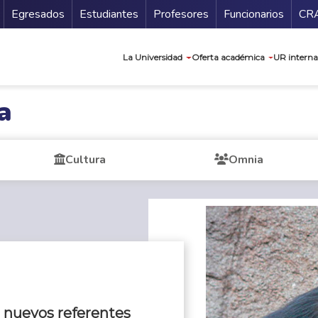
Secundario
Gu
Egresados
Estudiantes
Profesores
Funcionarios
CR
Navegación prin
La Universidad
Oferta académica
UR interna
a
Cultura
Omnia
, nuevos referentes