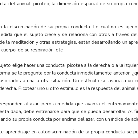
cta del animal: picoteo; la dimensión espacial de su propia cond
 la discriminación de su propia conducta. Lo cual no es ajen
medida que el sujeto crece y se relaciona con otros a través del
de la meditación y otras estrategias, están desarrollando un apren
cuerpo, de su respiración, etc.
jeto elige hacer una conducta, picotea a la derecha o a la izqui
 forma se le pregunta por la conducta inmediatamente anterior: ¿
e) asociados a una u otra situación. Un estímulo se asocia a un 
a derecha. Picotear uno u otro estímulo es la respuesta del animal
 responden al azar, pero a medida que avanza el entrenamiento, 
o esta dada, debe entrenarse para que se pueda desarrollar. Al 
nando su propia conducta por encima del azar, con un índice de 
 aprendizaje en autodiscriminación de la propia conducta se pu