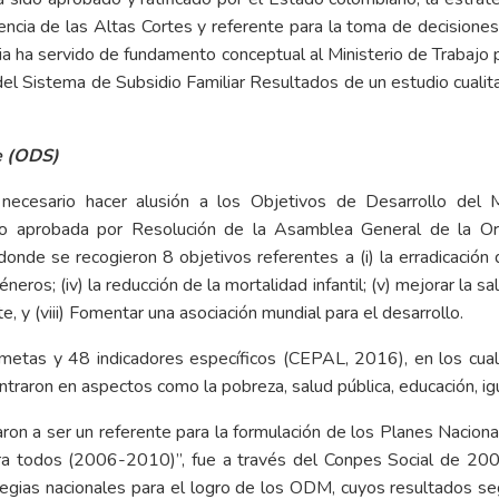
udencia de las Altas Cortes y referente para la toma de decisiones
gia ha servido de fundamento conceptual al Ministerio de Trabajo p
l Sistema de Subsidio Familiar Resultados de un estudio cualitat
e (ODS)
ecesario hacer alusión a los Objetivos de Desarrollo del M
nio aprobada por Resolución de la Asamblea General de la O
de se recogieron 8 objetivos referentes a (i) la erradicación de
 géneros; (iv) la reducción de la mortalidad infantil; (v) mejorar la s
e, y (viii) Fomentar una asociación mundial para el desarrollo.
etas y 48 indicadores específicos (CEPAL, 2016), en los cual
ntraron en aspectos como la pobreza, salud pública, educación, i
n a ser un referente para la formulación de los Planes Nacional
para todos (2006-2010)”, fue a través del Conpes Social de 20
tegias nacionales para el logro de los ODM, cuyos resultados s