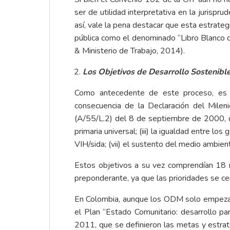
ser de utilidad interpretativa en la jurispr
así, vale la pena destacar que esta estrate
pública como el denominado “Libro Blanco de
& Ministerio de Trabajo, 2014).
Los Objetivos de Desarrollo Sostenibl
Como antecedente de este proceso, es n
consecuencia de la Declaración del Mile
(A/55/L.2) del 8 de septiembre de 2000, don
primaria universal; (iii) la igualdad entre los
VIH/sida; (vii) el sustento del medio ambient
Estos objetivos a su vez comprendían 18 m
preponderante, ya que las prioridades se ce
En Colombia, aunque los ODM solo empezaro
el Plan “Estado Comunitario: desarrollo 
2011, que se definieron las metas y estra