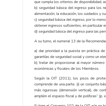
que cumpla los criterios de disponibilidad, ac
b) seguridad básica del ingreso para los n
alimentación, la educación, los cuidados y c
c) seguridad básica del ingreso, por lo men
obtener ingresos suficientes, en particular
d) seguridad básica del ingreso para las per
A su turno, el numeral 13 de la Recomendac
a) dar prioridad a la puesta en práctica 
garantías de seguridad social y como un el
b) tratar de proporcionar al mayor número
económicas y fiscales de los Miembros.
Según la OIT (2011), los pisos de protec
comprende de una parte, (i) un conjunto bási
más rigurosas (dimensión vertical), de co
amplíen el espacio fiscal y de políticas” (p. 
Si bien el Convenio 102 de la OIT aún no ha