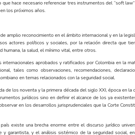
 que hace necesario referenciar tres instrumentos del “soft law
a en los próximos años.
de amplio reconocimiento en el ámbito internacional y en la legis
s actores políticos y sociales, por la relación directa que ti
 humana, la salud, el mínimo vital, entre otros.
s internacionales aprobados y ratificados por Colombia en la mat
ional, tales como observaciones, recomendaciones, declaracion
ombiano en temas relacionados con la seguridad social.
a de los noventa y la primera década del siglo XXI, época en la c
mentos jurídicos sino en definir el alcance de los ya existente
servar en los desarrollos jurisprudenciales que la Corte Constit
país existe una brecha enorme entre el discurso jurídico univer
e y garantista, y el análisis sistémico de la seguridad social, e