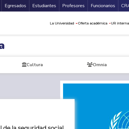
Secundario
Gu
Egresados
Estudiantes
Profesores
Funcionarios
CR
Navegación prin
La Universidad
Oferta académica
UR interna
a
Cultura
Omnia
l de la seguridad social