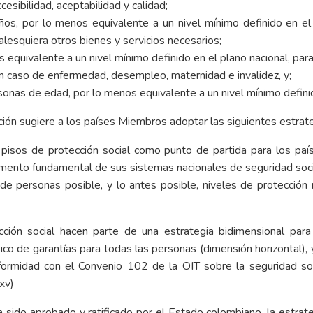
cesibilidad, aceptabilidad y calidad;
iños, por lo menos equivalente a un nivel mínimo definido en el
ualesquiera otros bienes y servicios necesarios;
os equivalente a un nivel mínimo definido en el plano nacional, pa
 en caso de enfermedad, desempleo, maternidad e invalidez, y;
sonas de edad, por lo menos equivalente a un nivel mínimo definid
ión sugiere a los países Miembros adoptar las siguientes estrate
de pisos de protección social como punto de partida para los pa
emento fundamental de sus sistemas nacionales de seguridad soci
 de personas posible, y lo antes posible, niveles de protecció
ción social hacen parte de una estrategia bidimensional para 
co de garantías para todas las personas (dimensión horizontal), y 
nformidad con el Convenio 102 de la OIT sobre la seguridad soc
xxv)
 sido aprobado y ratificado por el Estado colombiano, la estrate