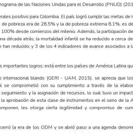
Programa de las Naciones Unidas para el Desarrollo (PNUD) (201
les positivo para Colombia. El país logró cumplir las metas de 
a de pobreza era de 28,5% y la de pobreza extrema 8,1%, es decir, 
l 100% desde comienzos del milenio. Además, la participación de l
a década atrás; la mortalidad infantil se ha reducido a cerca de
 han reducido; y 3 de los 4 indicadores de avance asociados a l
 importantes logros; está entre los países de América Latina que 
 internacional blando (GERI - UAM, 2015), se aprecia que los
al se comprometió con su cumplimiento a través de la elabo
seguimiento y la asignación de recursos, lo cual tuvo un impacto
etc.; la aprobación de esta clase de instrumentos en el seno de 
omponen, les otorga cierta legitimidad y compromiso de cump
e cerró la era de los ODM y se abrió paso a una agenda denom