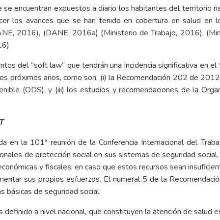
e se encuentran expuestos a diario los habitantes del territorio na
cer los avances que se han tenido en cobertura en salud en l
NE, 2016), (DANE, 2016a) (Ministerio de Trabajo, 2016), (Mini
16)
mentos del “soft law” que tendrán una incidencia significativa en e
 los próximos años, como son: (i) la Recomendación 202 de 2012 d
tenible (ODS), y (iii) los estudios y recomendaciones de la Orga
T
 en la 101ª reunión de la Conferencia Internacional del Traba
ales de protección social en sus sistemas de seguridad social, 
onómicas y fiscales; en caso que estos recursos sean insuficiente
ementar sus propios esfuerzos. El numeral 5 de la Recomendación
s básicas de seguridad social:
 definido a nivel nacional, que constituyen la atención de salud es