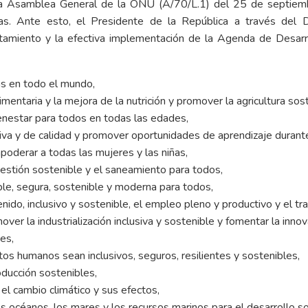
 la Asamblea General de la ONU (A/70/L.1) del 25 de septiem
as. Ante esto, el Presidente de la República a través del
alistamiento y la efectiva implementación de la Agenda de De
as en todo el mundo,
imentaria y la mejora de la nutrición y promover la agricultura sos
ienestar para todos en todas las edades,
ativa y de calidad y promover oportunidades de aprendizaje durante
poderar a todas las mujeres y las niñas,
 gestión sostenible y el saneamiento para todos,
ble, segura, sostenible y moderna para todos,
do, inclusivo y sostenible, el empleo pleno y productivo y el tr
mover la industrialización inclusiva y sostenible y fomentar la innov
es,
os humanos sean inclusivos, seguros, resilientes y sostenibles,
ducción sostenibles,
l cambio climático y sus efectos,
os océanos, los mares y los recursos marinos para el desarrollo so