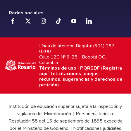
Redes sociales
Línea de atención Bogotá: (601) 297
0200
Calle 12C Nº 6-25 - Bogotá D.C.
Colombia
Términos de uso
|
PQRSDF (Registra
aquí: felicitaciones, quejas,
reclamos, sugerencias y derechos de
petición)
Institución de educación superior sujeta a la inspección y
vigilancia del Mineducación. | Personería Jurídica:
Resolución 58 del 16 de septiembre de 1895 expedida
por el Ministerio de Gobierno. | Notificaciones judiciales