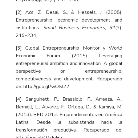
[2]
Acs, Z., Desai, S., & Hessels, J. (2008).
Entrepreneurship, economic development and
institutions.
Small Business Economics, 31
(3),
219-234.
[3]
Global Entrepreneurship Monitor y World
Economic Forum. (2015). Leveraging
entrepreneurial ambition and innovation: A global
perspective on entrepreneurship,
competitiveness and development. Recuperado
de:
http://goo.gl/wOSI22
[4]
Sanguinetti, P., Brassiolo, P., Arreaza, A.,
Berniell, L., Álvarez, F., Ortega, D., & Kamiya, M.
(2013). RED 2013: Emprendimientos en América
Latina: Desde la subsistencia hacia la
transformación productiva. Recuperado de:
http://goo.gl/O1dgHy