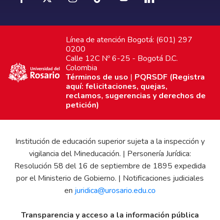
Línea de atención Bogotá: (601) 297
0200
Calle 12C Nº 6-25 - Bogotá D.C.
Colombia
Términos de uso
|
PQRSDF (Registra
aquí: felicitaciones, quejas,
reclamos, sugerencias y derechos de
petición)
Institución de educación superior sujeta a la inspección y
vigilancia del Mineducación. | Personería Jurídica:
Resolución 58 del 16 de septiembre de 1895 expedida
por el Ministerio de Gobierno. | Notificaciones judiciales
en
juridica@urosario.edu.co
Transparencia y acceso a la información pública