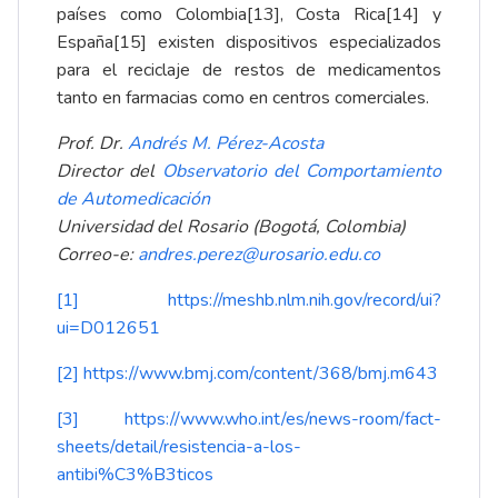
países como Colombia
[13]
, Costa Rica
[14]
y
España
[15]
existen dispositivos especializados
para el reciclaje de restos de medicamentos
tanto en farmacias como en centros comerciales.
Prof. Dr.
Andrés M. Pérez-Acosta
Director del
Observatorio del Comportamiento
de Automedicación
Universidad del Rosario (Bogotá, Colombia)
Correo-e:
andres.perez@urosario.edu.co
[1]
https://meshb.nlm.nih.gov/record/ui?
ui=D012651
[2]
https://www.bmj.com/content/368/bmj.m643
[3]
https://www.who.int/es/news-room/fact-
sheets/detail/resistencia-a-los-
antibi%C3%B3ticos