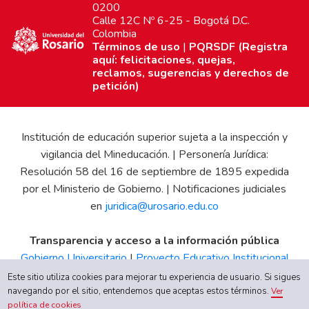
0200
Calle 12C Nº 6-25 - Bogotá D.C.
Colombia
Términos de uso
|
PQRSDF (Registra
aquí: felicitaciones, quejas,
reclamos, sugerencias y derechos de
petición)
Institución de educación superior sujeta a la inspección y
vigilancia del Mineducación. | Personería Jurídica:
Resolución 58 del 16 de septiembre de 1895 expedida
por el Ministerio de Gobierno. | Notificaciones judiciales
en
juridica@urosario.edu.co
Transparencia y acceso a la información pública
Gobierno Universitario
|
Proyecto Educativo Institucional
|
Informe de Gestión
|
Boletín Estadístico
|
Régimen
Este sitio utiliza cookies para mejorar tu experiencia de usuario. Si sigues
Tributario
|
Estados Financieros
|
Código de Ética
|
Canal
navegando por el sitio, entendemos que aceptas estos términos.
Ver
política de cookies