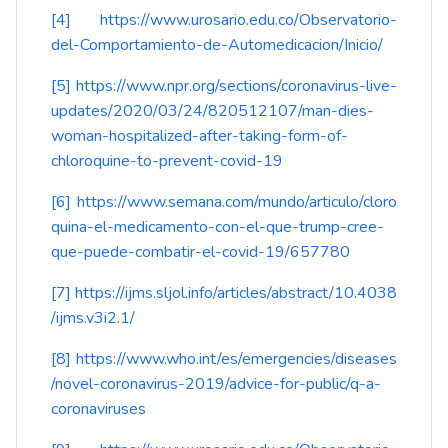
[4]
https://www.urosario.edu.co/Observatorio-
del-Comportamiento-de-Automedicacion/Inicio/
[5]
https://www.npr.org/sections/coronavirus-live-
updates/2020/03/24/820512107/man-dies-
woman-hospitalized-after-taking-form-of-
chloroquine-to-prevent-covid-19
[6]
https://www.semana.com/mundo/articulo/cloro
quina-el-medicamento-con-el-que-trump-cree-
que-puede-combatir-el-covid-19/657780
[7]
https://ijms.sljol.info/articles/abstract/10.4038
/ijms.v3i2.1/
[8]
https://www.who.int/es/emergencies/diseases
/novel-coronavirus-2019/advice-for-public/q-a-
coronaviruses