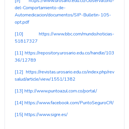
[9]
https://www.urosario.edu.co/Observatorio-
del-Comportamiento-de-
Automedicacion/documentos/SIP-Bulletin-105-
opt.pdf
[10]
https://www.bbc.com/mundo/noticias-
51817327
[11]
https://repository.urosario.edu.co/handle/103
36/12789
[12]
https://revistas.urosario.edu.co/index.php/rev
salud/article/view/1551/1382
[13]
http://www.puntoazul.com.co/portal/
[14]
https://www.facebook.com/PuntoSeguroCR/
[15]
https://www.sigre.es/