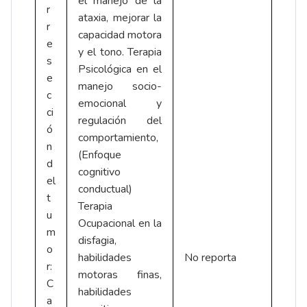
el manejo de la
r
ataxia, mejorar la
r
capacidad motora
e
y el tono. Terapia
s
Psicológica en el
e
manejo socio-
c
emocional y
ci
regulación del
ó
comportamiento,
n
(Enfoque
d
cognitivo
el
conductual)
t
Terapia
u
Ocupacional en la
m
disfagia,
o
habilidades
No reporta
r:
motoras finas,
C
habilidades
a