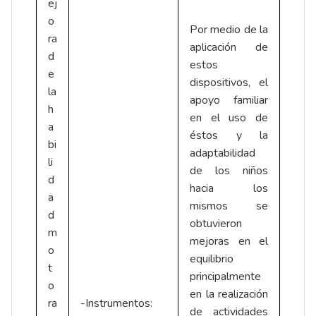
ej
o
Por medio de la
ra
aplicación de
d
estos
e
dispositivos, el
la
apoyo familiar
h
en el uso de
a
éstos y la
bi
adaptabilidad
li
de los niños
d
hacia los
a
mismos se
d
obtuvieron
m
mejoras en el
o
equilibrio
t
principalmente
o
en la realización
ra
-Instrumentos:
de actividades