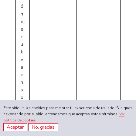
ó
n
ej
e
c
u
ti
v
a
e
n
s
o
b
Este sitio utiliza cookies para mejorar tu experiencia de usuario. Si sigues
r
navegando por el sitio, entendemos que aceptas estos términos.
Ver
e
política de cookies
Aceptar
No, gracias
vi
vi