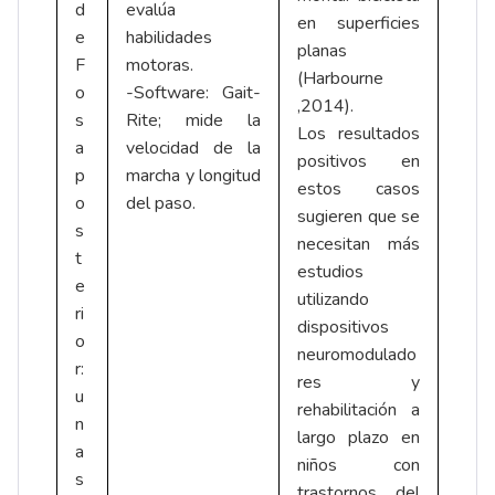
d
evalúa
en superficies
e
habilidades
planas
F
motoras.
(Harbourne
o
-Software: Gait-
,2014).
s
Rite; mide la
Los resultados
a
velocidad de la
positivos en
p
marcha y longitud
estos casos
o
del paso.
sugieren que se
s
necesitan más
t
estudios
e
utilizando
ri
dispositivos
o
neuromodulado
r:
res y
u
rehabilitación a
n
largo plazo en
a
niños con
s
trastornos del