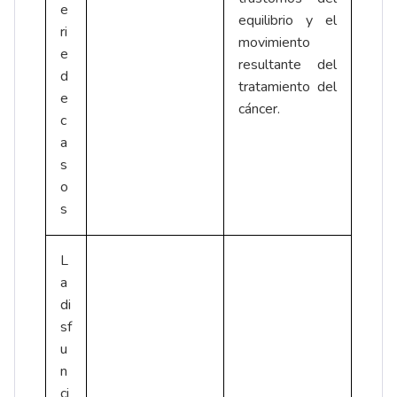
e
equilibrio y el
ri
movimiento
e
resultante del
d
tratamiento del
e
cáncer.
c
a
s
o
s
L
a
di
sf
u
n
ci