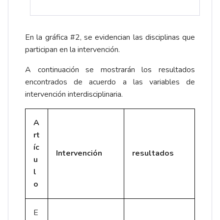
En la gráfica #2, se evidencian las disciplinas que
participan en la intervención.
A continuación se mostrarán los resultados
encontrados de acuerdo a las variables de
intervención interdisciplinaria.
A
rt
íc
Intervención
resultados
u
l
o
E