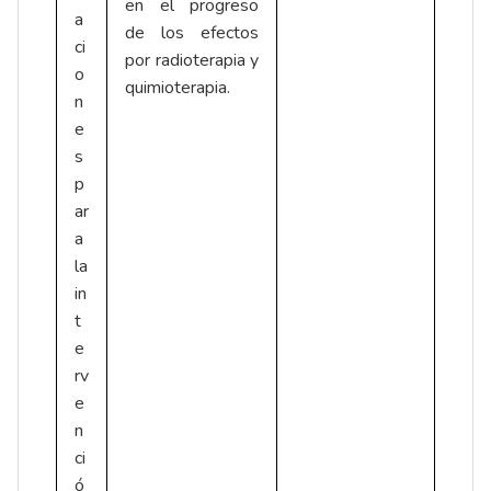
en el progreso
a
de los efectos
ci
por radioterapia y
o
quimioterapia.
n
e
s
p
ar
a
la
in
t
e
rv
e
n
ci
ó