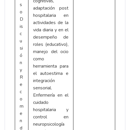
cognitivas,
s
adaptación post
o
hospitalaria en
D
actividades de la
is
vida diaria y en el
c
desempeño de
u
roles (educativo),
si
manejo del ocio
ó
como
n
herramienta para
y
el autoestima e
R
integración
e
sensorial.
c
Enfermería en el
o
cuidado
m
hospitalaria y
e
control en
n
neuropsicología
d