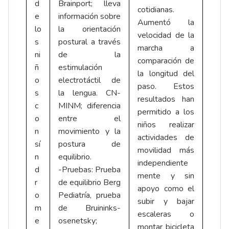
d
Brainport; lleva
cotidianas.
e
información sobre
Aumentó la
lo
la orientación
velocidad de la
s
postural a través
marcha a
ni
de la
comparación de
ñ
estimulación
la longitud del
o
electrotáctil de
paso. Estos
s
la lengua. CN-
resultados han
c
MINM; diferencia
permitido a los
o
entre el
niños realizar
n
movimiento y la
actividades de
sí
postura de
movilidad más
n
equilibrio.
independiente
d
-Pruebas: Prueba
mente y sin
r
de equilibrio Berg
apoyo como el
o
Pediatría, prueba
subir y bajar
m
de Bruininks-
escaleras o
e
osenetsky;
montar bicicleta