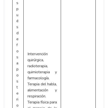
s
p
u
é
s
d
e
f
o
Intervención
s
quirúrgica,
a
radioterapia,
p
quimioterapia y
o
farmacología.
s
Terapia del habla,
t
alimentación y
e
respiración.
ri
Terapia física para
o