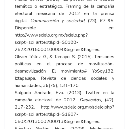
temático o estratégico. Framing de la campaña
electoral mexicana de 2012 en la prensa
digital.
Comunicación y sociedad
, (23), 67-95.
Disponible en:
http://www.scielo.org.mx/scielo.php?
script=sci_arttext&pid=S0188-
252X2015000100004&lng=es&tlng=es
.
Olivier Téllez, G., & Tamayo, S. (2015). Tensiones
políticas en el proceso de movilización-
desmovilización: El movimiento# YoSoy132.
Iztapalapa. Revista de ciencias sociales y
humanidades, 36(79), 131-170.
Salgado Andrade, Eva. (2013). Twitter en la
campaña electoral de 2012.
Desacatos
, (42),
217-232.
http://www.scielo.org.mx/scielo.php?
script=sci_arttext&pid=S1607-
050X2013000200013&lng=es&tlng=es
.
Sánchez Gudiño, Hugo (2008). Mediocracia,