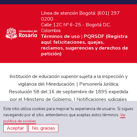
Línea de atención Bogotá: (601) 297
0200
Calle 12C Nº 6-25 - Bogotá D.C.
Colombia
Términos de uso
|
PQRSDF (Registra
aquí: felicitaciones, quejas,
reclamos, sugerencias y derechos de
petición)
Institución de educación superior sujeta a la inspección y
vigilancia del Mineducación. | Personería Jurídica:
Resolución 58 del 16 de septiembre de 1895 expedida
por el Ministerio de Gobierno. | Notificaciones judiciales
en
juridica@urosario.edu.co
Este sitio utiliza cookies para mejorar tu experiencia de usuario. Si sigues
navegando por el sitio, entendemos que aceptas estos términos.
Ver
política de cookies
Transparencia y acceso a la información pública
Aceptar
No, gracias
Gobierno Universitario
|
Proyecto Educativo Institucional