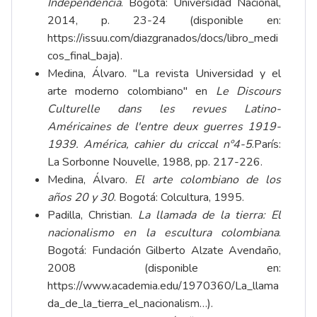
Independencia
. Bogotá: Universidad Nacional,
2014, p. 23-24 (disponible en:
https://issuu.com/diazgranados/docs/libro_medi
cos_final_baja
).
Medina, Álvaro. "La revista Universidad y el
arte moderno colombiano" en
Le Discours
Culturelle dans les revues Latino-
Américaines de l'entre deux guerres 1919-
1939. América, cahier du criccal nº4-5
.París:
La Sorbonne Nouvelle, 1988, pp. 217-226.
Medina, Álvaro.
El arte colombiano de los
años 20 y 30
. Bogotá: Colcultura, 1995.
Padilla, Christian.
La llamada de la tierra: El
nacionalismo en la escultura colombiana
.
Bogotá: Fundación Gilberto Alzate Avendaño,
2008 (disponible en:
https://www.academia.edu/1970360/La_llama
da_de_la_tierra_el_nacionalism…
).