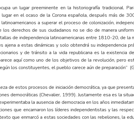
upa un lugar preeminente en la historiografía tradicional. Pa
 lugar en el ocaso de la Corona española, después más de 300 
 latinoamericanos a superar el proceso de colonización, indepen
 los derechos de sus ciudadanos no se dio de manera uniforme a 
atallas de independencia latinoamericanas entre 1810-20, de la ma
 es ajena a estas dinámicas y solo obtendrá su independencia pr
narios y de tránsito a la vida republicana es la existencia de 
arece aquí como uno de los objetivos de la revolución, pero e
egún los constituyentes, el pueblo carece aún de preparación” (G
eza de estos procesos de iniciación democrática, ya que presentan
ones democráticas (Chevalier, 1999). Justamente esa es la situa
 experimentaba la ausencia de democracia en los años inmediata
cciones que encarnaron los líderes independentistas y las respec
to que enmarcó a estas sociedades con las rebeliones, la educa