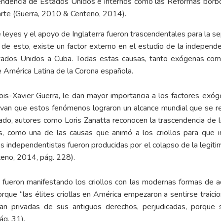
dependencia de Estados Unidos e internos como las Reformas borb
rte (Guerra, 2010 & Centeno, 2014).
 leyes y el apoyo de Inglaterra fueron trascendentales para la 
e esto, existe un factor externo en el estudio de la independe
stados Unidos a Cuba. Todas estas causas, tanto exógenas com
e América Latina de la Corona española.
ois-Xavier Guerra, le dan mayor importancia a los factores exóg
an que estos fenómenos lograron un alcance mundial que se repl
lado, autores como Loris Zanatta reconocen la trascendencia de 
 como una de las causas que animó a los criollos para que ini
as independentistas fueron producidas por el colapso de la legit
teno, 2014, pág. 228).
 fueron manifestando los criollos con las modernas formas de ad
rque “las élites criollas en América empezaron a sentirse traicio
ían privadas de sus antiguos derechos, perjudicadas, porque
ág. 31).