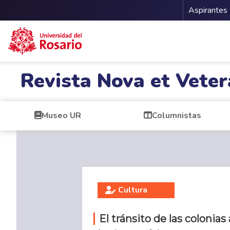
Menu 
Aspirantes
Pasar al contenido principal
Revista Nova et Veter
Museo UR
Columnistas
Cultura
El tránsito de las colonia