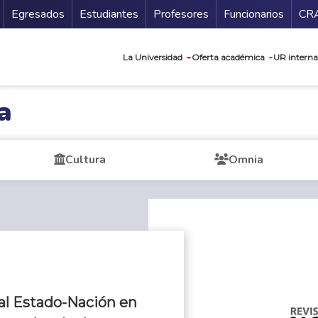
Secundario
Gu
Egresados
Estudiantes
Profesores
Funcionarios
CR
Navegación prin
La Universidad
Oferta académica
UR interna
a
Cultura
Omnia
s al Estado-Nación en