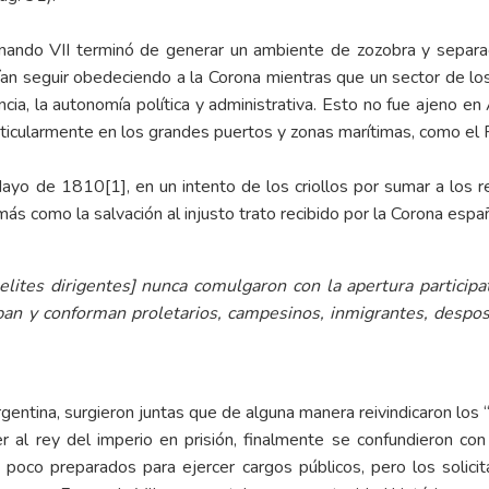
nando VII terminó de generar un ambiente de zozobra y separac
dían seguir obedeciendo a la Corona mientras que un sector de los 
ncia, la autonomía política y administrativa. Esto no fue ajeno en
rticularmente en los grandes puertos y zonas marítimas, como el R
 Mayo de 1810
[1]
, en un intento de los criollos por sumar a los r
más como la salvación al injusto trato recibido por la Corona espa
elites dirigentes] nunca comulgaron con la apertura participa
n y conforman proletarios, campesinos, inmigrantes, despose
gentina, surgieron juntas que de alguna manera reivindicaron los
 al rey del imperio en prisión, finalmente se confundieron con 
 poco preparados para ejercer cargos públicos, pero los solici