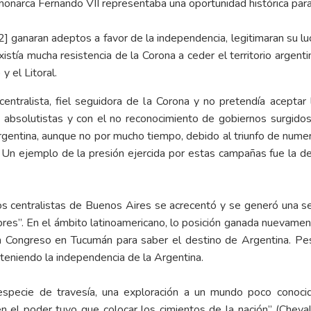
monarca Fernando VII representaba una oportunidad histórica para
2]
ganaran adeptos a favor de la independencia, legitimaran su luc
istía mucha resistencia de la Corona a ceder el territorio argent
y el Litoral.
entralista, fiel seguidora de la Corona y no pretendía aceptar 
 absolutistas y con el no reconocimiento de gobiernos surgid
gentina, aunque no por mucho tiempo, debido al triunfo de nume
s. Un ejemplo de la presión ejercida por estas campañas fue la d
los centralistas de Buenos Aires se acrecentó y se generó una se
res”. En el ámbito latinoamericano, lo posición ganada nuevamen
n Congreso en Tucumán para saber el destino de Argentina. Pese
teniendo la independencia de la Argentina.
specie de travesía, una exploración a un mundo poco conoc
l en el poder tuvo que colocar los cimientos de la nación” (Chev