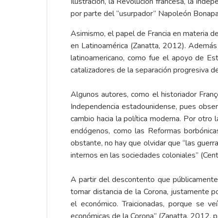
Ilustración, la Revolución francesa, la in
por parte del “usurpador“ Napoleón Bonapa
Asimismo, el papel de Francia en materia de
en Latinoamérica (Zanatta, 2012). Además d
latinoamericano, como fue el apoyo de E
catalizadores de la separación progresiva d
Algunos autores, como el historiador Franç
Independencia estadounidense, pues observ
cambio hacia la política moderna. Por otro 
endógenos, como las Reformas borbónicas,
obstante, no hay que olvidar que “las guerr
internos en las sociedades coloniales” (Cen
A partir del descontento que públicamente
tomar distancia de la Corona, justamente po
el económico. Traicionadas, porque se ve
económicas de la Corona” (Zanatta, 2012, p