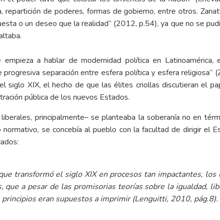
a, repartición de poderes, formas de gobierno, entre otros. Zanat
sta o un deseo que la realidad” (2012, p.54), ya que no se pudi
altaba.
e empieza a hablar de modernidad política en Latinoamérica,
de progresiva separación entre esfera política y esfera religiosa”
l siglo XIX, el hecho de que las élites criollas discutieran el pa
tración pública de los nuevos Estados.
 liberales, principalmente– se planteaba la soberanía no en térm
o normativo, se concebía al pueblo con la facultad de dirigir el
cados:
que transformó el siglo XIX en procesos tan impactantes, los
que a pesar de las promisorias teorías sobre la igualdad, lib
 principios eran supuestos a imprimir (Lenguitti, 2010, pág.8).