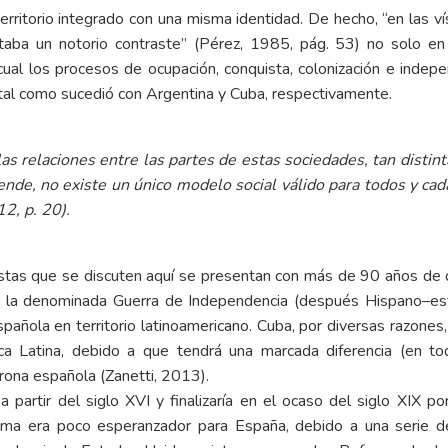
rritorio integrado con una misma identidad. De hecho, “en las ví
ntaba un notorio contraste” (Pérez, 1985, pág. 53) no solo en
o cual los procesos de ocupación, conquista, colonización e inde
, tal como sucedió con Argentina y Cuba, respectivamente.
 las relaciones entre las partes de estas sociedades, tan distin
r ende, no existe un único modelo social válido para todos y ca
12, p. 20).
tas que se discuten aquí se presentan con más de 90 años de dif
on la denominada Guerra de Independencia (después Hispano–es
pañola en territorio latinoamericano. Cuba, por diversas razone
ca Latina, debido a que tendrá una marcada diferencia (en t
rona española (Zanetti, 2013).
 partir del siglo XVI y finalizaría en el ocaso del siglo XIX p
ama era poco esperanzador para España, debido a una serie d