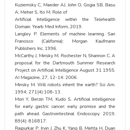
Kuziemsky C, Maeder AJ, John O, Gogia SB, Basu
A, Meher S, Ito M. Role of
Artificial Intelligence within the Telehealth
Domain. Yearb Med Inform, 2019.
Langley P. Elements of machine learning. San
Francisco (California): Morgan Kaufmann
Publishers Inc, 1996.
McCarthy J, Minsky M, Rochester N, Shannon C. A
proposal for the Dartmouth Summer Research
Project on Artificial Intelligence August 31 1955.
AI Magazine, 27, 12-14: 2006.
Minsky M. Will robots inherit the earth? Sci Am.
1994; 271(4):108-13.
Mori Y, Berzin TM, Kudo S. Artificial intelligence
for early gastric cancer: early promise and the
path ahead. Gastrointestinal Endoscopy. 2019;
89(4): 816817.
Rajpurkar P, Irvin J, Zhu K, Yang B, Mehta H, Duan