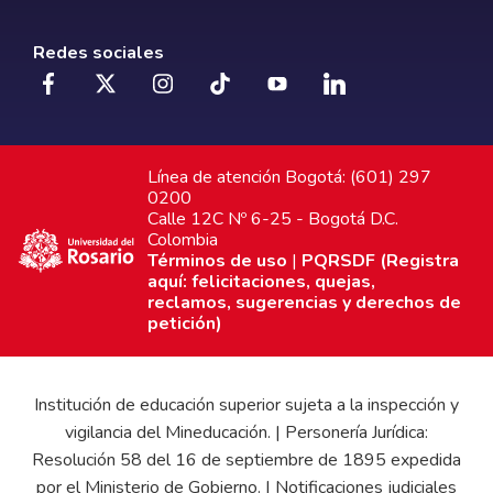
Redes sociales
Línea de atención Bogotá: (601) 297
0200
Calle 12C Nº 6-25 - Bogotá D.C.
Colombia
Términos de uso
|
PQRSDF (Registra
aquí: felicitaciones, quejas,
reclamos, sugerencias y derechos de
petición)
Institución de educación superior sujeta a la inspección y
vigilancia del Mineducación. | Personería Jurídica:
Resolución 58 del 16 de septiembre de 1895 expedida
por el Ministerio de Gobierno. | Notificaciones judiciales