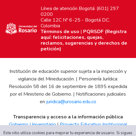
Línea de atención Bogotá: (601) 297
0200
Calle 12C Nº 6-25 - Bogotá D.C.
Colombia
Términos de uso
|
PQRSDF (Registra
aquí: felicitaciones, quejas,
reclamos, sugerencias y derechos de
petición)
Institución de educación superior sujeta a la inspección y
vigilancia del Mineducación. | Personería Jurídica:
Resolución 58 del 16 de septiembre de 1895 expedida
por el Ministerio de Gobierno. | Notificaciones judiciales
en
juridica@urosario.edu.co
Transparencia y acceso a la información pública
Gobierno Universitario
|
Proyecto Educativo Institucional
|
Informe de Gestión
|
Boletín Estadístico
|
Régimen
Este sitio utiliza cookies para mejorar tu experiencia de usuario. Si sigues