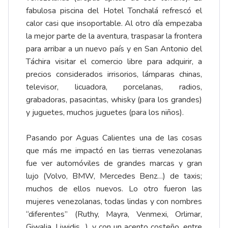
fabulosa piscina del Hotel Tonchalá refrescó el
calor casi que insoportable. Al otro día empezaba
la mejor parte de la aventura, traspasar la frontera
para arribar a un nuevo país y en San Antonio del
Táchira visitar el comercio libre para adquirir, a
precios considerados irrisorios, lámparas chinas,
televisor, licuadora, porcelanas, radios,
grabadoras, pasacintas, whisky (para los grandes)
y juguetes, muchos juguetes (para los niños).
Pasando por Aguas Calientes una de las cosas
que más me impactó en las tierras venezolanas
fue ver automóviles de grandes marcas y gran
lujo (Volvo, BMW, Mercedes Benz…) de taxis;
muchos de ellos nuevos. Lo otro fueron las
mujeres venezolanas, todas lindas y con nombres
“diferentes” (Ruthy, Mayra, Venmexi, Orlimar,
Giwalia, Liwidis…), y con un acento costeño, entre