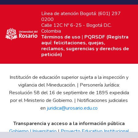
Línea de atención Bogotá: (601) 297
0200
Calle 12C Nº 6-25 - Bogotá D.C.
Colombia
Términos de uso
|
PQRSDF (Registra
aquí: felicitaciones, quejas,
reclamos, sugerencias y derechos de
petición)
Institución de educación superior sujeta a la inspección y
vigilancia del Mineducación. | Personería Jurídica:
Resolución 58 del 16 de septiembre de 1895 expedida
por el Ministerio de Gobierno. | Notificaciones judiciales
en
juridica@urosario.edu.co
Transparencia y acceso a la información pública
Gobierno Universitario
|
Proyecto Educativo Institucional