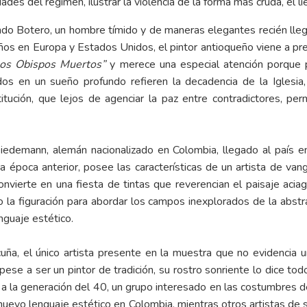
ades del régimen, ilustrar la violencia de la forma más cruda, el lie
ndo Botero, un hombre tímido y de maneras elegantes recién lleg
s en Europa y Estados Unidos, el pintor antioqueño viene a prese
Los Obispos Muertos”
y merece una especial atención porque pl
os en un sueño profundo refieren la decadencia de la Iglesia, d
stitución, que lejos de agenciar la paz entre contradictores, p
Wiedemann, alemán nacionalizado en Colombia, llegado al país 
época anterior, posee las características de un artista de vang
onvierte en una fiesta de tintas que reverencian el paisaje acia
 la figuración para abordar los campos inexplorados de la abstr
enguaje estético.
uña, el único artista presente en la muestra que no evidenci
 pese a ser un pintor de tradición, su rostro sonriente lo dice to
e a la generación del 40, un grupo interesado en las costumbres de
nuevo lenguaje estético en Colombia, mientras otros artistas de 