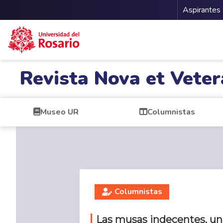
Menu 
Aspirantes
Pasar al contenido principal
Revista Nova et Veter
Museo UR
Columnistas
Columnistas
Las musas indecentes, una