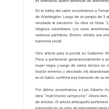
es dramática, quiere denunciar las arbitraried
En el lobby del salón encontramos a Ferna
de Washington. Luego de un periplo de 3 año
vinculada al sarcasmo. Su obra se titula
“
religiosa colombiana. Los curas amontonad
violencia partidista. Botero retrata una in
injerencia social.
Otro artista para la postal es Guillermo 
Pese a pertenecer generacionalmente a una 
mujer negra y luego de varios lienzos se c
teutón inmenso y desolado, iría abandonado
en el Salón, confirma esa transición de su l
Por último, encontramos a Luis Alberto Ac
obra
“matrimonio campesino”
. Ahora bien,
de artistas. El artista antioqueño pertenec
exposición es un voto de entusiasmo hacia 