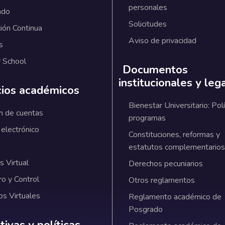
personales
ado
Solicitudes
ión Continua
Aviso de privacidad
s
 School
Documentos
institucionales y leg
cios académicos
Bienestar Universitario: Polí
n de cuentas
programas
 electrónico
Constituciones, reformas y
estatutos complementarios
 Virtual
Derechos pecuniarios
ro y Control
Otros reglamentos
os Virtuales
Reglamento académico de
Posgrado
ativas y políticas institucionales