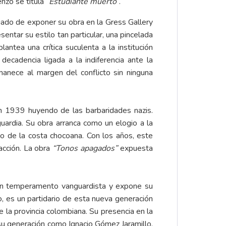
nzo se titula “
Estudiante muerto”
.
ado de exponer su obra en la Gress Gallery
ntar su estilo tan particular, una pincelada
antea una crítica suculenta a la institución
ecadencia ligada a la indiferencia ante la
ermanece al margen del conflicto sin ninguna
en 1939 huyendo de las barbaridades nazis.
uardia. Su obra arranca como un elogio a la
go de la costa chocoana. Con los años, este
acción. La obra
“Tonos apagados”
expuesta
a un temperamento vanguardista y expone su
do, es un partidario de esta nueva generación
 la provincia colombiana. Su presencia en la
su generación como Ignacio Gómez Jaramillo,