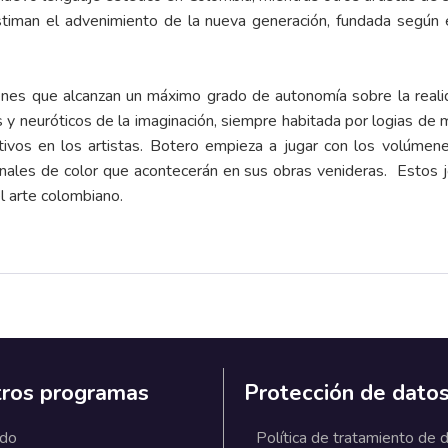
iman el advenimiento de la nueva generación, fundada según ell
nes que alcanzan un máximo grado de autonomía sobre la realida
 y neuróticos de la imaginación, siempre habitada por logias de m
tivos en los artistas. Botero empieza a jugar con los volúmenes
anales de color que acontecerán en sus obras venideras. Estos 
el arte colombiano.
ros programas
Protección de dato
ado
Política de tratamiento de 