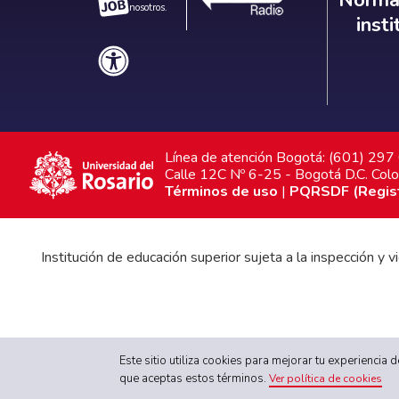
Normat
nosotros.
inst
Línea de atención Bogotá: (601) 29
Calle 12C Nº 6-25 - Bogotá D.C. Col
Términos de uso
|
PQRSDF (Registr
Institución de educación superior sujeta a la inspección y
Gobierno Universitario
|
Proyecto Educativo Institucional
Este sitio utiliza cookies para mejorar tu experiencia
que aceptas estos términos.
Ver política de cookies