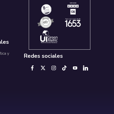
ales
tica y
Redes sociales