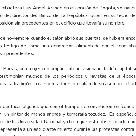
a biblioteca Luis Ángel Arango en el corazón de Bogotá, se inau
ad del director del Banco de La República, quien, en su lecho 
ición sin precedentes en el edificio que llevaría su nombre.
de noviembre, cuando el salón abrió sus puertas, se hubiera enc
o testigo de cómo una generación, alimentada por el seno abu
os sin precedentes.
a Porras, una mujer con amplio criterio visionario, la fría capit
testimonian muchos de los periódicos y revistas de la época,
ara la tradición. Los espectadores no salían de su asombro, el 
e destacar algunos que con el tiempo se convirtieron en íconos
, un pintor de manos anchas y temeraria tozudez. Es español d
 de la Universidad Nacional y dicen que está obsesionado con l
epresenta a un estudiante muerto durante las protestas contra e