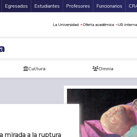
Secundario
Gu
Egresados
Estudiantes
Profesores
Funcionarios
CR
Navegación prin
La Universidad
Oferta académica
UR interna
a
Cultura
Omnia
 mirada a la ruptura