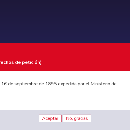
rechos de petición)
 del 16 de septiembre de 1895 expedida por el Ministerio de
stados Financieros
|
Código de Ética
|
Canal de Integridad
Aceptar
No, gracias