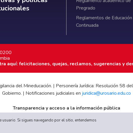
ivas y políticas
Reglamento académico de
itucionales
Pregrado
Reglamentos de Educación
Continuada
7 0200
ombia
a aquí: felicitaciones, quejas, reclamos, sugerencias y de
 vigilancia del Mineducación. | Personería Jurídica: Resolución 58
Gobierno. | Notificaciones judiciales en
juridica@urosario.edu.co
Transparencia y acceso a la información pública
|
Informe de Gestión
|
Boletín Estadístico
|
Régimen Tributario
|
E
 de usuario. Si sigues navegando por el sitio, entendemos
UR