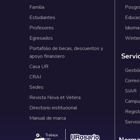
Familia
Posgr
Estudiantes
Educac
Profesores
Idioma
Egresados
Winter
Portafolio de becas, descuentos y
Servi
apoyo financiero
Casa UR
Gestió
CRAI
Correo
Sedes
SIAR
Revista Nova et Vetera
Campus
Directorio institucional
Regist
Manual de marca
Servici
Trabaja
Norm
con