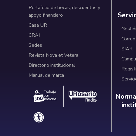
Portafolio de becas, descuentos y
Servi
apoyo financiero
Casa UR
Gestió
CRAI
Correo
Sedes
SIAR
Revista Nova et Vetera
Campus
Directorio institucional
Regist
Manual de marca
Servici
Trabaja
Norm
Normat
con
nosotros.
inst