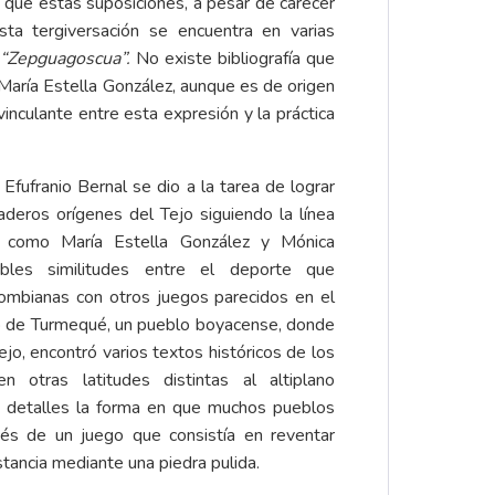
n que estas suposiciones, a pesar de carecer
ta tergiversación se encuentra en varias
o
“Zepguagoscua”.
No existe bibliografía que
ra María Estella González, aunque es de origen
 vinculante entre esta expresión y la práctica
Efufranio Bernal se dio a la tarea de lograr
aderos orígenes del Tejo siguiendo la línea
s como María Estella González y Mónica
bles similitudes entre el deporte que
lombianas con otros juegos parecidos en el
ndo de Turmequé, un pueblo boyacense, donde
ejo, encontró varios textos históricos de los
n otras latitudes distintas al altiplano
n detalles la forma en que muchos pueblos
avés de un juego que consistía en reventar
stancia mediante una piedra pulida.