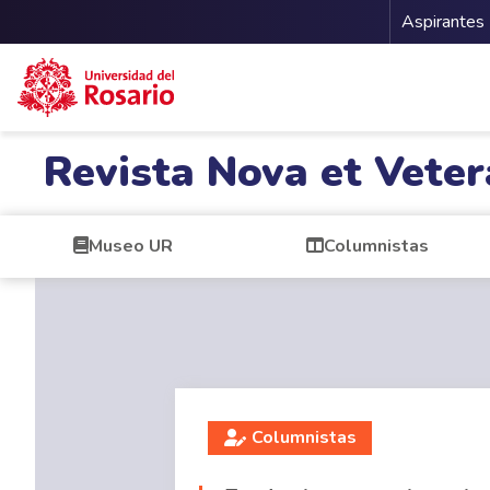
Menu 
Aspirantes
Pasar al contenido principal
Revista Nova et Veter
Museo UR
Columnistas
Columnistas