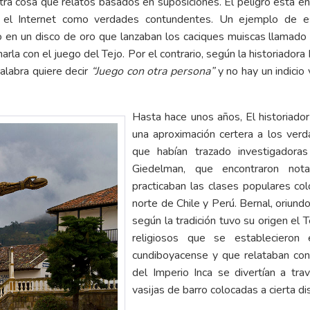
otra cosa que relatos basados en suposiciones. El peligro está e
en el Internet como verdades contundentes. Un ejemplo de es
jo en un disco de oro que lanzaban los caciques muiscas llamad
narla con el juego del Tejo. Por el contrario, según la historiado
palabra quiere decir
“Juego con otra persona”
y no hay un indicio
Hasta hace unos años, El historiador 
una aproximación certera a los verd
que habían trazado investigadora
Giedelman, que encontraron nota
practicaban las clases populares co
norte de Chile y Perú. Bernal, oriu
según la tradición tuvo su origen el T
religiosos que se establecieron e
cundiboyacense y que relataban co
del Imperio Inca se divertían a tr
vasijas de barro colocadas a cierta di