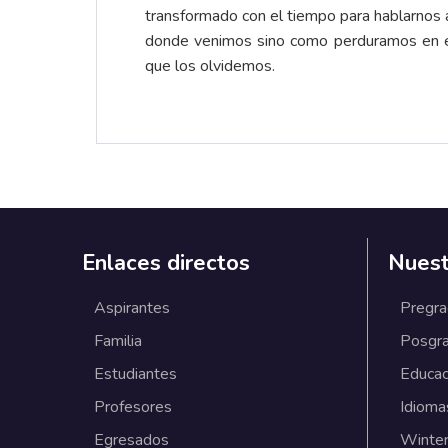
transformado con el tiempo para hablarnos 
donde venimos sino como perduramos en el
que los olvidemos.
Enlaces directos
Nuest
Aspirantes
Pregr
Familia
Posgr
Estudiantes
Educac
Profesores
Idioma
Egresados
Winter