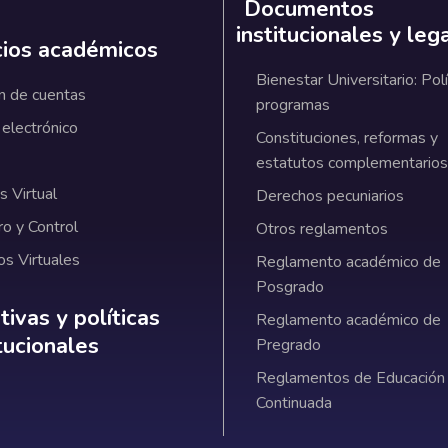
Documentos
institucionales y leg
cios académicos
Bienestar Universitario: Polí
n de cuentas
programas
 electrónico
Constituciones, reformas y
estatutos complementarios
 Virtual
Derechos pecuniarios
ro y Control
Otros reglamentos
os Virtuales
Reglamento académico de
Posgrado
ativas y políticas institucionales
ivas y políticas
Reglamento académico de
itucionales
Pregrado
Reglamentos de Educación
Continuada