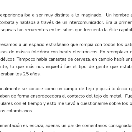
experiencia iba a ser muy distinta a lo imaginado. Un hombre 
e corbata y hablaba a través de un intercomunicador. Era la prim
isas tan recurrentes en los sitios que frecuenta la élite capital
Ingresamos a un espacio estrafalario que rompía con todos los p
ras de música folclórica con beats electrónicos. En reemplazo d
codélicos. Tampoco había canastas de cerveza, en cambio había un
nte, lo que más nos inquietó fue el tipo de gente que estab
peraban los 25 años.
cionalmente se conoce como un campo de tejo y quizá lo único qu
llaban de forma ensordecedora al contacto del tejo de metal. Fu
ulares con el tiempo y esto me llevó a cuestionarme sobre los or
los colombianos.
umentación es escaza, apenas un par de comentarios consignados 