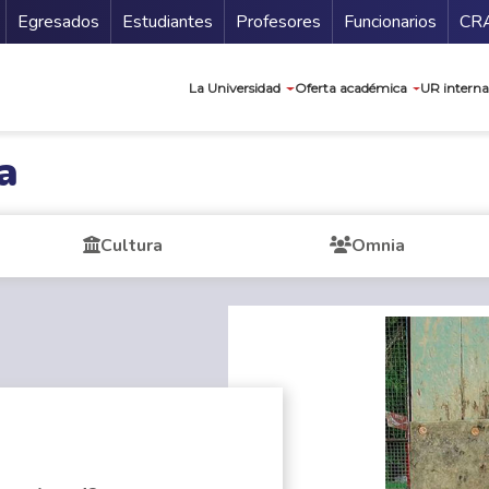
Secundario
Gu
Egresados
Estudiantes
Profesores
Funcionarios
CR
Navegación prin
La Universidad
Oferta académica
UR interna
a
Cultura
Omnia