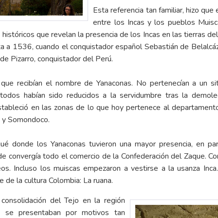
Esta referencia tan familiar, hizo que
entre los Incas y los pueblos Muisc
históricos que revelan la presencia de los Incas en las tierras d
a a 1536, cuando el conquistador español Sebastián de Belalcáza
de Pizarro, conquistador del Perú.
s que recibían el nombre de Yanaconas. No pertenecían a un siti
todos habían sido reducidos a la servidumbre tras la demole
tableció en las zonas de lo que hoy pertenece al departament
za y Somondoco.
ué donde los Yanaconas tuvieron una mayor presencia, en par
e convergía todo el comercio de la Confederación del Zaque. Co
s. Incluso los muiscas empezaron a vestirse a la usanza Inca
 de la cultura Colombia: La ruana.
 consolidación del Tejo en la región
ue se presentaban por motivos tan