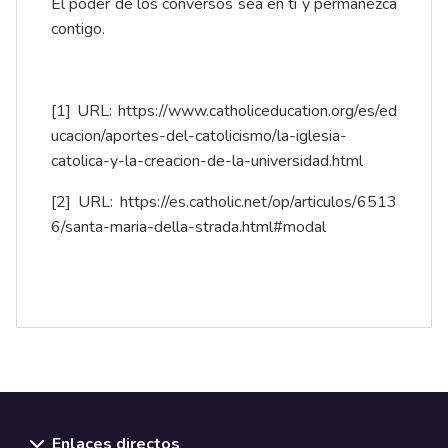
El poder de los conversos sea en ti y permanezca
contigo.
[1]
URL:
https://www.catholiceducation.org/es/ed
ucacion/aportes-del-catolicismo/la-iglesia-
catolica-y-la-creacion-de-la-universidad.html
[2]
URL:
https://es.catholic.net/op/articulos/6513
6/santa-maria-della-strada.html#modal
Enlaces directos