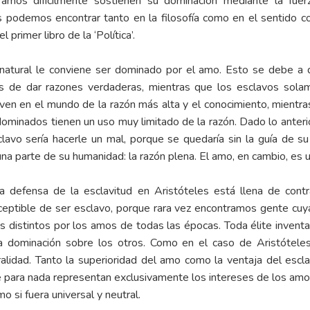
mos difícilmente sostienen su dominación mediante la fuer
 las podemos encontrar tanto en la filosofía como en el sentid
 primer libro de la ‘Política’.
o natural le conviene ser dominado por el amo. Esto se debe a 
s de dar razones verdaderas, mientras que los esclavos sola
ven en el mundo de la razón más alta y el conocimiento, mientra
s dominados tienen un uso muy limitado de la razón. Dado lo anteri
lavo sería hacerle un mal, porque se quedaría sin la guía de s
a una parte de su humanidad: la razón plena. El amo, en cambio, es 
defensa de la esclavitud en Aristóteles está llena de contra
ceptible de ser esclavo, porque rara vez encontramos gente cuya
es distintos por los amos de todas las épocas. Toda élite inventa
 dominación sobre los otros. Como en el caso de Aristóteles
ralidad. Tanto la superioridad del amo como la ventaja del es
 para nada representan exclusivamente los intereses de los amos.
 si fuera universal y neutral.