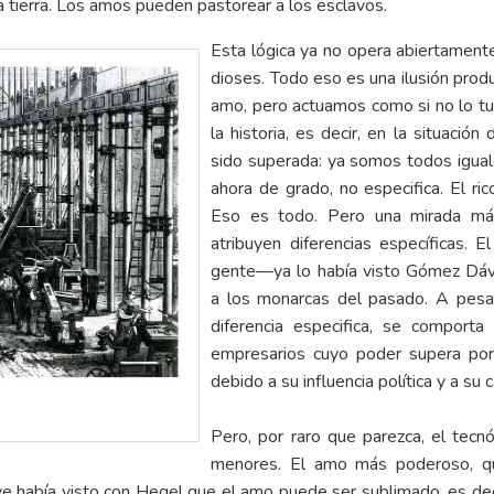
a tierra. Los amos pueden pastorear a los esclavos.
Esta lógica ya no opera abiertament
dioses. Todo eso es una ilusión prod
amo, pero actuamos como si no lo tu
la historia, es decir, en la situació
sido superada: ya somos todos iguale
ahora de grado, no especifica. El ric
Eso es todo. Pero una mirada má
atribuyen diferencias específicas. 
gente—ya lo había visto Gómez Dáv
a los monarcas del pasado. A pesa
diferencia especifica, se comport
empresarios cuyo poder supera por
debido a su influencia política y a su
Pero, por raro que parezca, el tecn
menores. El amo más poderoso, que
ojéve había visto con Hegel que el amo puede ser sublimado, es de