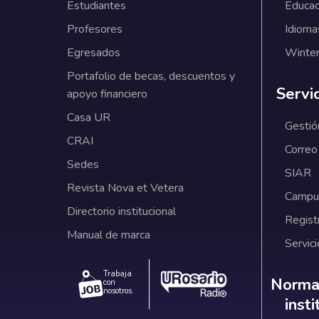
Estudiantes
Educac
Profesores
Idioma
Egresados
Winter
Portafolio de becas, descuentos y
Servi
apoyo financiero
Casa UR
Gestió
CRAI
Correo
Sedes
SIAR
Revista Nova et Vetera
Campus
Directorio institucional
Regist
Manual de marca
Servici
Trabaja
Norm
Normat
con
nosotros.
inst