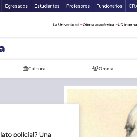
Secundario
Gu
Egresados
Estudiantes
Profesores
Funcionarios
CR
Navegación prin
La Universidad
Oferta académica
UR interna
a
Cultura
Omnia
ato policial? Una