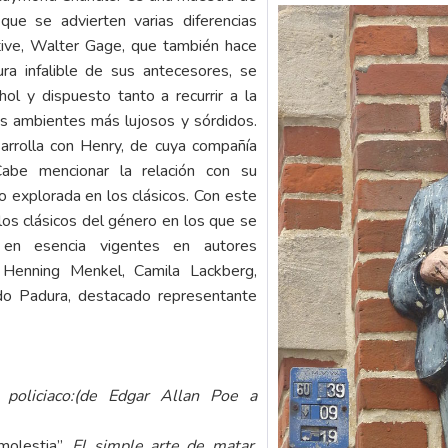
que se advierten varias diferencias
ctive, Walter Gage, que también hace
ura infalible de sus antecesores, se
hol y dispuesto tanto a recurrir a la
os ambientes más lujosos y sórdidos.
arrolla con Henry, de cuya compañía
Cabe mencionar la relación con su
o explorada en los clásicos. Con este
los clásicos del género en los que se
, en esencia vigentes en autores
 Henning Menkel, Camila Lackberg,
rdo Padura, destacado representante
o policiaco:(de Edgar Allan Poe a
molestia”.
El simple arte de matar
.