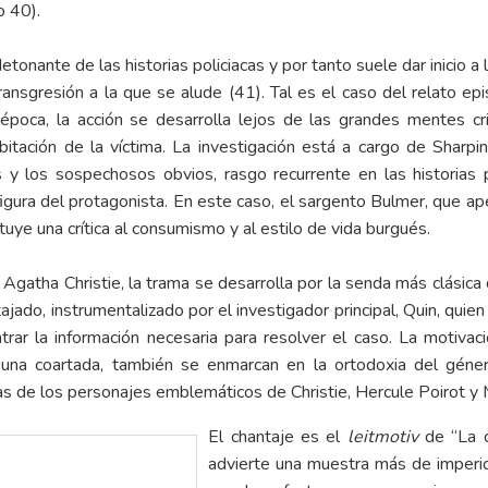
o 40).
tonante de las historias policiacas y por tanto suele dar inicio a 
transgresión a la que se alude (41). Tal es el caso del relato epi
poca, la acción se desarrolla lejos de las grandes mentes cri
itación de la víctima. La investigación está a cargo de Sharpin
 y los sospechosos obvios, rasgo recurrente en las historias p
igura del protagonista. En este caso, el sargento Bulmer, que ap
tuye una crítica al consumismo y al estilo de vida burgués.
Agatha Christie, la trama se desarrolla por la senda más clásica 
jado, instrumentalizado por el investigador principal, Quin, quie
trar la información necesaria para resolver el caso. La motivac
se una coartada, también se enmarcan en la ortodoxia del gén
ias de los personajes emblemáticos de Christie, Hercule Poirot y
El chantaje es el
leitmotiv
de “La c
advierte una muestra más de imperici