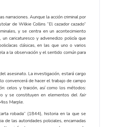
las narraciones. Aunque la acción criminal por
stolar de Wilkie Collins “El cazador cazado”
minales, y se centra en un acontecimiento
, un caricaturesco y advenedizo policía que
olicíacas clásicas, en las que uno o varios
ela a la observación y el sentido común para
del asesinato. La investigación, estará cargo
n lo convencerá de hacer el trabajo de campo
ión: celos y traición, así como los métodos:
ero y se constituyen en elementos del
fair
 Miss Marple.
arta robada” (1844), historia en la que se
a de las autoridades policiales, encarnadas