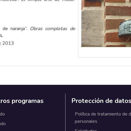
s de naranja”.
Obras completas de
A.
w, 2013
ros programas
Protección de dato
ado
Política de tratamiento de 
personales
ado