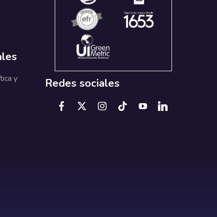
ales
tica y
Redes sociales