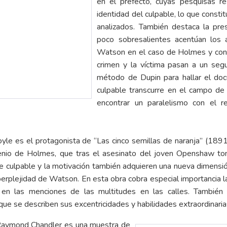
en el prefecto, cuyas pesquisas re
identidad del culpable, lo que constit
analizados. También destaca la pres
poco sobresalientes acentúan los 
Watson en el caso de Holmes y con 
crimen y la víctima pasan a un seg
método de Dupin para hallar el do
culpable transcurre en el campo de l
encontrar un paralelismo con el 
le es el protagonista de “Las cinco semillas de naranja” (1891),
ngenio de Holmes, que tras el asesinato del joven Openshaw t
e culpable y la motivación también adquieren una nueva dimensión,
 perplejidad de Watson. En esta obra cobra especial importancia l
y en las menciones de las multitudes en las calles. También 
ue se describen sus excentricidades y habilidades extraordinarias
Raymond Chandler es una muestra de