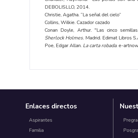
DEBOLISLLO, 2014.
Christie, Agatha. “La señal del cielo”
Collins, Wilkie. Cazador cazado
Conan Doyle, Arthur. "Las cinco semilla
Sherlock Holmes.
Madrid. Edimat Libros S.
Poe, Edgar Allan.
La carta robada
. e-artno
Enlaces directos
Nuest
Aspirantes
Pregr
Familia
Posgr