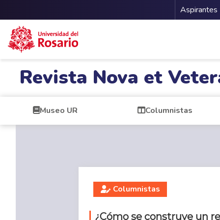
Menu 
Aspirantes
Pasar al contenido principal
Revista Nova et Veter
Museo UR
Columnistas
Columnistas
¿Cómo se construye un rel