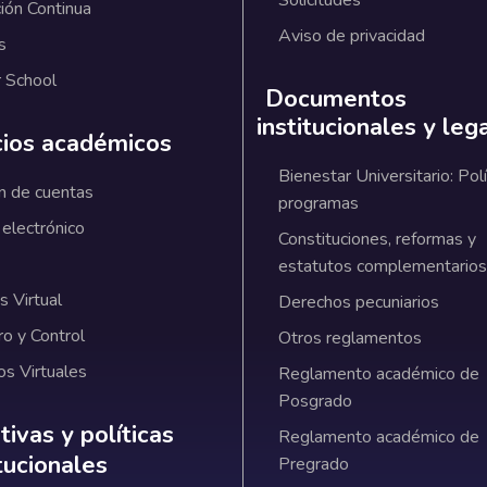
Solicitudes
ión Continua
Aviso de privacidad
s
 School
Documentos
institucionales y leg
cios académicos
Bienestar Universitario: Polí
n de cuentas
programas
 electrónico
Constituciones, reformas y
estatutos complementarios
 Virtual
Derechos pecuniarios
ro y Control
Otros reglamentos
os Virtuales
Reglamento académico de
Posgrado
ativas y políticas institucionales
ivas y políticas
Reglamento académico de
itucionales
Pregrado