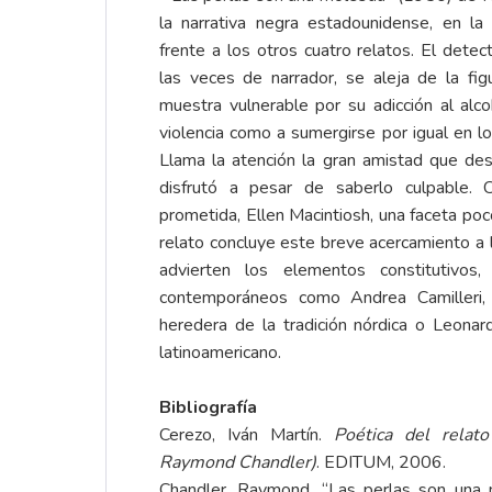
la narrativa negra estadounidense, en la 
frente a los otros cuatro relatos. El dete
las veces de narrador, se aleja de la fig
muestra vulnerable por su adicción al alco
violencia como a sumergirse por igual en l
Llama la atención la gran amistad que des
disfrutó a pesar de saberlo culpable. 
prometida, Ellen Macintiosh, una faceta poc
relato concluye este breve acercamiento a 
advierten los elementos constitutivos
contemporáneos como Andrea Camilleri,
heredera de la tradición nórdica o Leona
latinoamericano.
Bibliografía
Cerezo, Iván Martín.
Poética del relat
Raymond Chandler)
. EDITUM, 2006.
Chandler, Raymond. “Las perlas son una 