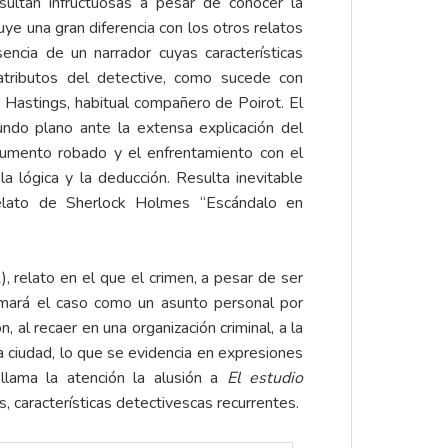
sultan infructuosas a pesar de conocer la
uye una gran diferencia con los otros relatos
encia de un narrador cuyas características
atributos del detective, como sucede con
Hastings, habitual compañero de Poirot. El
undo plano ante la extensa explicación del
cumento robado y el enfrentamiento con el
a lógica y la deducción. Resulta inevitable
relato de Sherlock Holmes “Escándalo en
 relato en el que el crimen, a pesar de ser
omará el caso como un asunto personal por
 al recaer en una organización criminal, a la
a ciudad, lo que se evidencia en expresiones
llama la atención la alusión a
El estudio
, características detectivescas recurrentes.