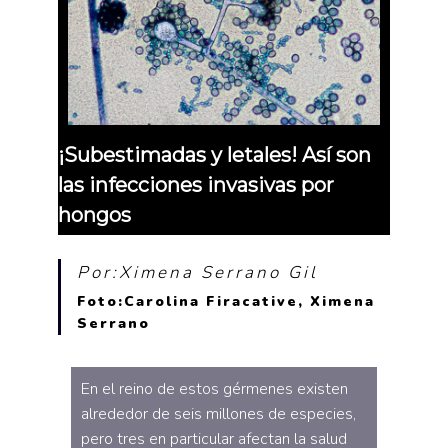
¡Subestimadas y letales! Así son
las infecciones invasivas por
hongos
Por:Ximena Serrano Gil
Foto:Carolina Firacative, Ximena
Serrano
En el reino de estos gérmenes existen
alrededor de seis millones de especies,
pero tres en particular afectan la salud