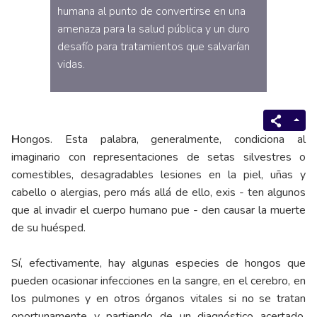
humana al punto de convertirse en una
amenaza para la salud pública y un duro
desafío para tratamientos que salvarían
vidas.
H
ongos. Esta palabra, generalmente, condiciona al
imaginario con representaciones de setas silvestres o
comestibles, desagradables lesiones en la piel, uñas y
cabello o alergias, pero más allá de ello, exis - ten algunos
que al invadir el cuerpo humano pue - den causar la muerte
de su huésped.
Sí, efectivamente, hay algunas especies de hongos que
pueden ocasionar infecciones en la sangre, en el cerebro, en
los pulmones y en otros órganos vitales si no se tratan
oportunamente y partiendo de un diagnóstico acertado.