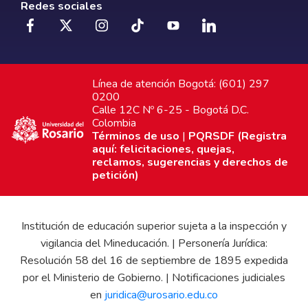
Redes sociales
Línea de atención Bogotá: (601) 297
0200
Calle 12C Nº 6-25 - Bogotá D.C.
Colombia
Términos de uso
|
PQRSDF (Registra
aquí: felicitaciones, quejas,
reclamos, sugerencias y derechos de
petición)
Institución de educación superior sujeta a la inspección y
vigilancia del Mineducación. | Personería Jurídica:
Resolución 58 del 16 de septiembre de 1895 expedida
por el Ministerio de Gobierno. | Notificaciones judiciales
en
juridica@urosario.edu.co