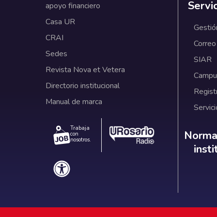
Servi
apoyo financiero
Casa UR
Gestió
CRAI
Correo
Sedes
SIAR
Revista Nova et Vetera
Campus
Directorio institucional
Regist
Manual de marca
Servici
Trabaja
Norm
Normat
con
nosotros.
inst