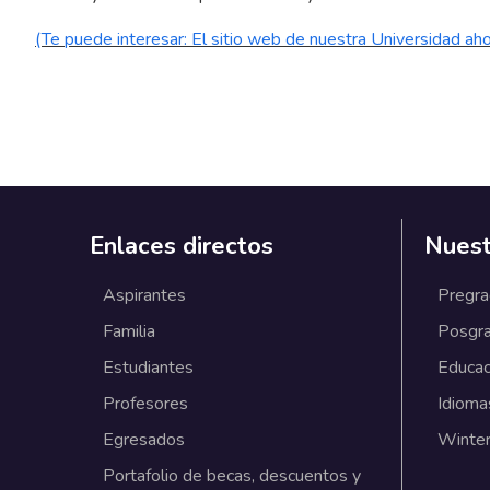
(Te puede interesar: El sitio web de nuestra Universidad ah
Enlaces directos
Nuest
Aspirantes
Pregr
Familia
Posgr
Estudiantes
Educac
Profesores
Idioma
Egresados
Winter
Portafolio de becas, descuentos y