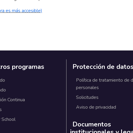
ora es más accesible)
ros programas
Protección de dato
ado
Política de tratamiento de 
personales
ado
Solicitudes
ión Continua
Aviso de privacidad
s
 School
Documentos
institucionales y leg