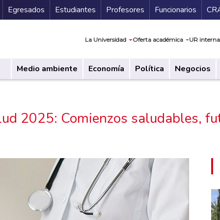
Secundario
Gu
Egresados
Estudiantes
Profesores
Funcionarios
CR
Navegación prin
La Universidad
Oferta académica
UR interna
Medio ambiente
Economía
Política
Negocios
alud 2025: Comienzos saludables, fu