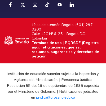
Línea de atención Bogotá: (601) 297
0200
Calle 12C Nº 6-25 - Bogotá D.C.
Colombia
Términos de uso
|
PQRSDF (Registra
aquí: felicitaciones, quejas,
reclamos, sugerencias y derechos de
petición)
Institución de educación superior sujeta a la inspección y
vigilancia del Mineducación. | Personería Jurídica:
Resolución 58 del 16 de septiembre de 1895 expedida
por el Ministerio de Gobierno. | Notificaciones judiciales
en
juridica@urosario.edu.co