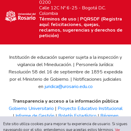
0200
Calle 12C Nº 6-25 - Bogotá D.C.
Colombia
Términos de uso
|
PQRSDF (Registra
aquí: felicitaciones, quejas,
reclamos, sugerencias y derechos de
petición)
Institución de educación superior sujeta a la inspección y
vigilancia del Mineducación. | Personería Jurídica:
Resolución 58 del 16 de septiembre de 1895 expedida
por el Ministerio de Gobierno. | Notificaciones judiciales
en
juridica@urosario.edu.co
Transparencia y acceso a la información pública
Gobierno Universitario
|
Proyecto Educativo Institucional
|
Informe de Gestión
|
Boletín Estadístico
|
Régimen
Tributario
|
Estados Financieros
|
Código de Ética
|
Canal
Este sitio utiliza cookies para mejorar tu experiencia de usuario. Si sigues
navegando por el sitio, entendemos que aceptas estos términos.
de Integridad UR
Ver