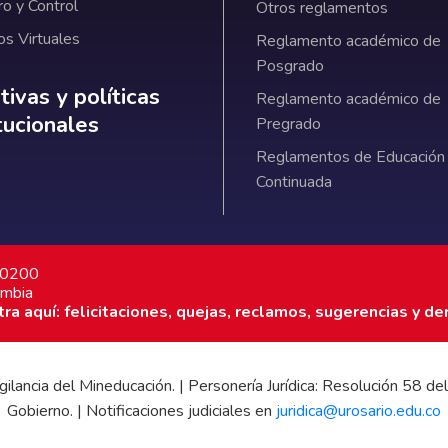
ro y Control
Otros reglamentos
os Virtuales
Reglamento académico de
Posgrado
ativas y políticas institucionales
ivas y políticas
Reglamento académico de
itucionales
Pregrado
Reglamentos de Educación
Continuada
7 0200
ombia
a aquí: felicitaciones, quejas, reclamos, sugerencias y de
 vigilancia del Mineducación. | Personería Jurídica: Resolución 58
Gobierno. | Notificaciones judiciales en
juridica@urosario.edu.co