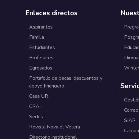
Enlaces directos
Nuest
Aspirantes
Pregr
Familia
Posgr
Estudiantes
Educac
Profesores
Idioma
Egresados
Winter
Portafolio de becas, descuentos y
Servi
apoyo financiero
Casa UR
Gestió
CRAI
Correo
Sedes
SIAR
Revista Nova et Vetera
Campus
Directorio institucional