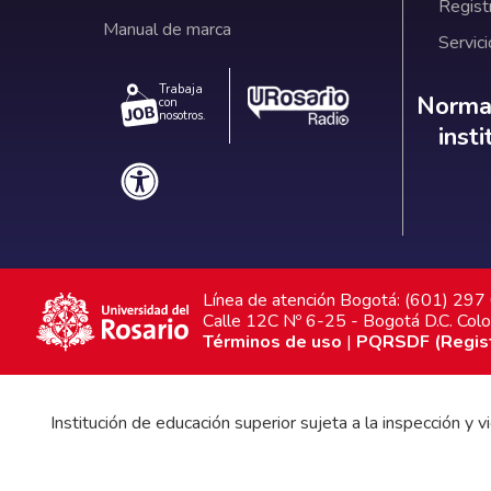
Regist
Manual de marca
Servici
Trabaja
Norm
Normat
con
nosotros.
inst
Línea de atención Bogotá: (601) 29
Calle 12C Nº 6-25 - Bogotá D.C. Col
Términos de uso
|
PQRSDF (Registr
Institución de educación superior sujeta a la inspección y