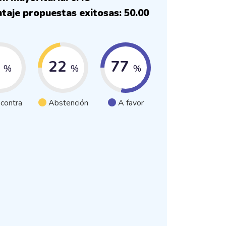
taje propuestas exitosas: 50.00
1
22
77
%
%
%
 contra
Abstención
A favor