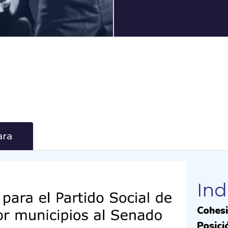
ra
Ind
Cohesi
Posici