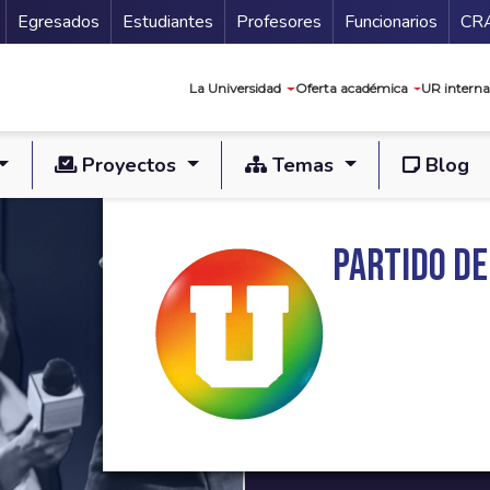
Secundario
Gu
Egresados
Estudiantes
Profesores
Funcionarios
CR
Navegación prin
La Universidad
Oferta académica
UR interna
Proyectos
Temas
Blog
Partido de