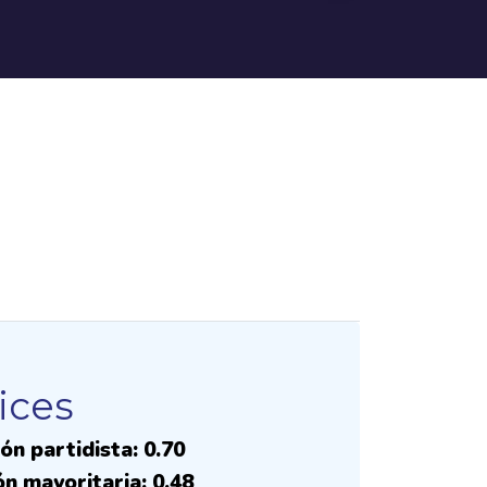
ices
ón partidista: 0.70
ón mayoritaria: 0.48