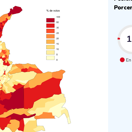
Porcen
En