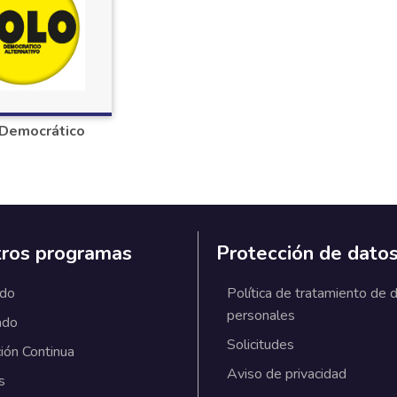
Democrático
ros programas
Protección de dato
ado
Política de tratamiento de 
personales
ado
Solicitudes
ión Continua
Aviso de privacidad
s