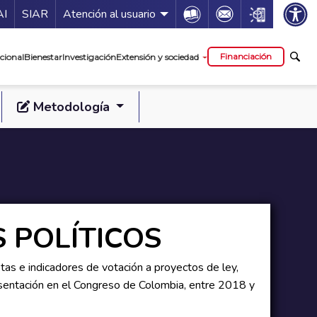
ía de servicios
Icon
Icon
Icon
AI
SIAR
Atención al usuario
cipal
Financiación
cional
Bienestar
Investigación
Extensión y sociedad
Metodología
 POLÍTICOS
as e indicadores de votación a proyectos de ley,
esentación en el Congreso de Colombia, entre 2018 y