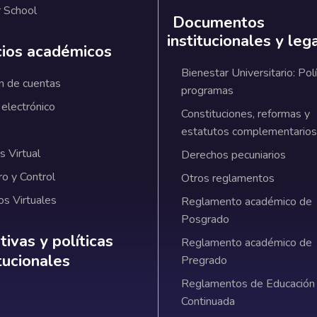
 School
Documentos
institucionales y leg
cios académicos
Bienestar Universitario: Polí
n de cuentas
programas
 electrónico
Constituciones, reformas y
estatutos complementarios
 Virtual
Derechos pecuniarios
ro y Control
Otros reglamentos
os Virtuales
Reglamento académico de
Posgrado
ativas y políticas institucionales
ivas y políticas
Reglamento académico de
itucionales
Pregrado
Reglamentos de Educación
Continuada