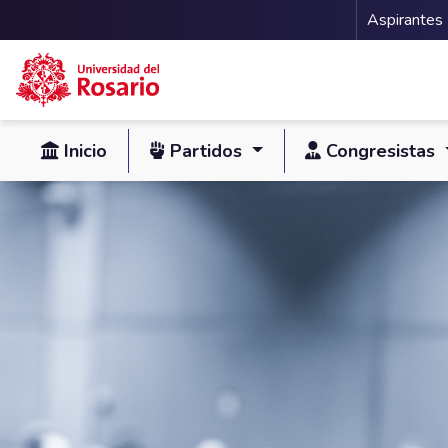
Menu 
Aspirantes
Inicio
Partidos
Congresistas
Pasar al contenido principal