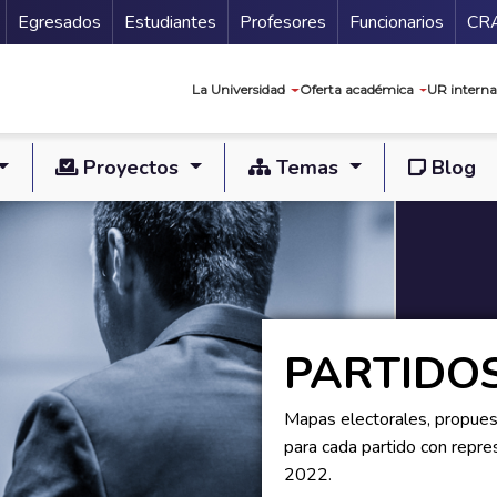
Secundario
Gu
Egresados
Estudiantes
Profesores
Funcionarios
CR
Navegación prin
La Universidad
Oferta académica
UR interna
Proyectos
Temas
Blog
PARTIDOS
Mapas electorales, propuest
para cada partido con repr
2022.