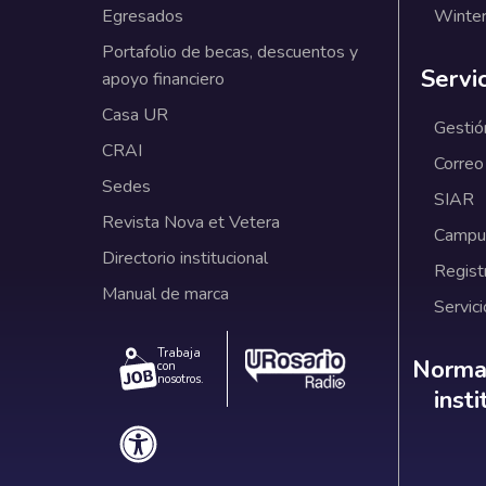
Egresados
Winter
Portafolio de becas, descuentos y
Servi
apoyo financiero
Casa UR
Gestió
CRAI
Correo
Sedes
SIAR
Revista Nova et Vetera
Campus
Directorio institucional
Regist
Manual de marca
Servici
Trabaja
Norm
Normat
con
nosotros.
inst