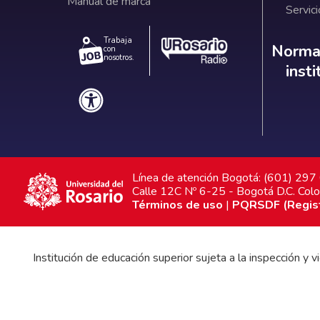
Manual de marca
Servici
Trabaja
Norm
Normat
con
nosotros.
inst
Línea de atención Bogotá: (601) 29
Calle 12C Nº 6-25 - Bogotá D.C. Col
Términos de uso
|
PQRSDF (Registr
Institución de educación superior sujeta a la inspección y