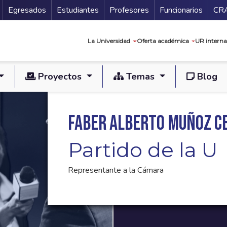
Secundario
Gu
Egresados
Estudiantes
Profesores
Funcionarios
CR
Navegación prin
La Universidad
Oferta académica
UR interna
Proyectos
Temas
Blog
Faber Alberto Muñoz C
Partido de la U
Representante a la Cámara