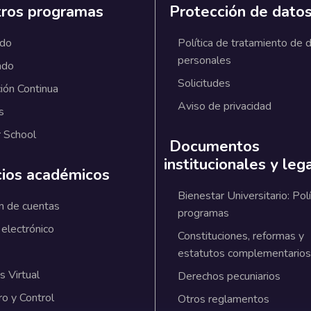
ros programas
Protección de dato
ado
Política de tratamiento de 
personales
ado
Solicitudes
ión Continua
Aviso de privacidad
s
 School
Documentos
institucionales y leg
cios académicos
Bienestar Universitario: Polí
n de cuentas
programas
 electrónico
Constituciones, reformas y
estatutos complementarios
 Virtual
Derechos pecuniarios
ro y Control
Otros reglamentos