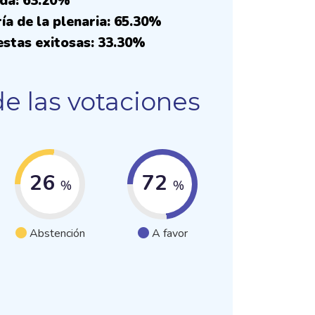
ada: 63.20%
ía de la plenaria: 65.30%
stas exitosas: 33.30%
e las votaciones
26
72
%
%
Abstención
A favor