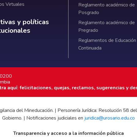
os Virtuales
Reglamento académico de
Posgrado
ativas y políticas institucionales
ivas y políticas
Reglamento académico de
itucionales
Pregrado
Reglamentos de Educación
Continuada
7 0200
ombia
a aquí: felicitaciones, quejas, reclamos, sugerencias y de
 vigilancia del Mineducación. | Personería Jurídica: Resolución 58
Gobierno. | Notificaciones judiciales en
juridica@urosario.edu.co
Transparencia y acceso a la información pública