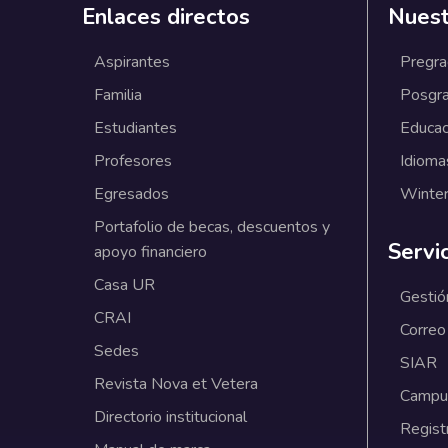
Enlaces directos
Nuest
Aspirantes
Pregr
Familia
Posgr
Estudiantes
Educac
Profesores
Idioma
Egresados
Winter
Portafolio de becas, descuentos y
Servi
apoyo financiero
Casa UR
Gestió
CRAI
Correo
Sedes
SIAR
Revista Nova et Vetera
Campus
Directorio institucional
Regist