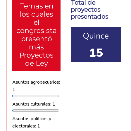
Total de
Temas en
proyectos
los cuales
presentados
el
congresista
Quince
presentó
más
15
Proyectos
de Ley
Asuntos agropecuarios:
1
Asuntos culturales: 1
Asuntos políticos y
electorales: 1