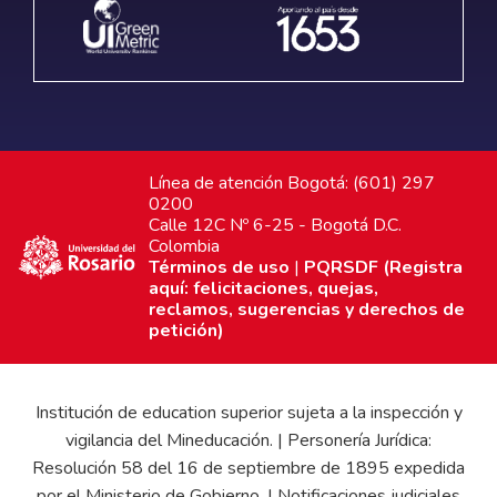
Línea de atención Bogotá: (601) 297
0200
Calle 12C Nº 6-25 - Bogotá D.C.
Colombia
Términos de uso
|
PQRSDF (Registra
aquí: felicitaciones, quejas,
reclamos, sugerencias y derechos de
petición)
Institución de education superior sujeta a la inspección y
vigilancia del Mineducación. | Personería Jurídica:
Resolución 58 del 16 de septiembre de 1895 expedida
por el Ministerio de Gobierno. | Notificaciones judiciales