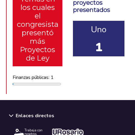
proyectos
los cuales
presentados
el
congresista
Uno
presentó
más
1
Proyectos
de Ley
Finanzas públicas: 1
Enlaces directos
Trabaja con
nosotros.