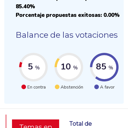
85.40%
Porcentaje propuestas exitosas: 0.00%
Balance de las votaciones
5
10
85
%
%
%
En contra
Abstención
A favor
Total de
Temas en