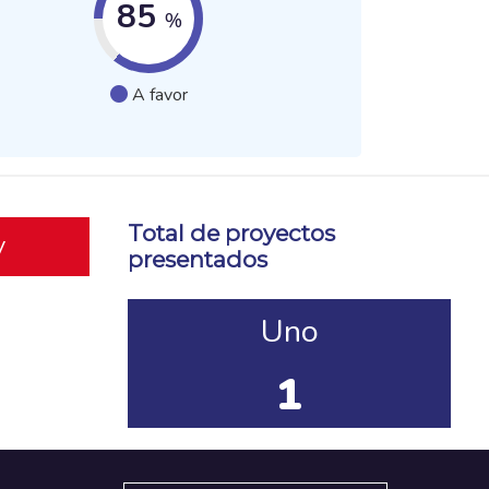
85
%
A favor
Total de proyectos
y
presentados
Uno
1