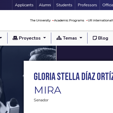
Menu Secundario
Applicants
Alumni
Students
Professors
Offici
Navegación princip
The University
Academic Programs
UR international
Proyectos
Temas
Blog
Gloria Stella Díaz Ortí
MIRA
Senador