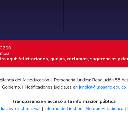
7 0200
ombia
a aquí: felicitaciones, quejas, reclamos, sugerencias y de
 vigilancia del Mineducación. | Personería Jurídica: Resolución 58
Gobierno. | Notificaciones judiciales en
juridica@urosario.edu.co
Transparencia y acceso a la información pública
ucativo Institucional
|
Informe de Gestión
|
Boletín Estadístico
|