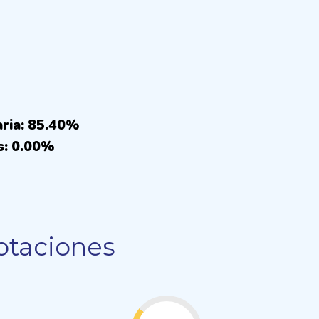
aria: 85.40%
s: 0.00%
otaciones