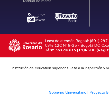
Manual de marca
Trabaja
con
nosotros.
Línea de atención Bogotá: (601) 29
Calle 12C Nº 6-25 - Bogotá D.C. Col
Términos de uso
|
PQRSDF (Registr
Institución de education superior sujeta a la inspección y
Gobierno Universitario
|
Proyecto Ed