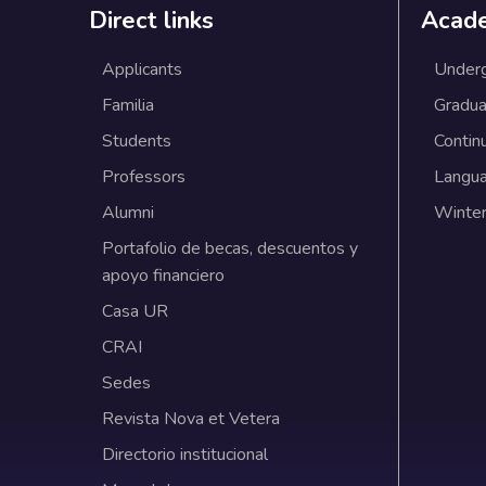
Direct links
Acad
Applicants
Under
Familia
Gradua
Students
Contin
Professors
Langu
Alumni
Winter
Portafolio de becas, descuentos y
apoyo financiero
Casa UR
CRAI
Sedes
Revista Nova et Vetera
Directorio institucional