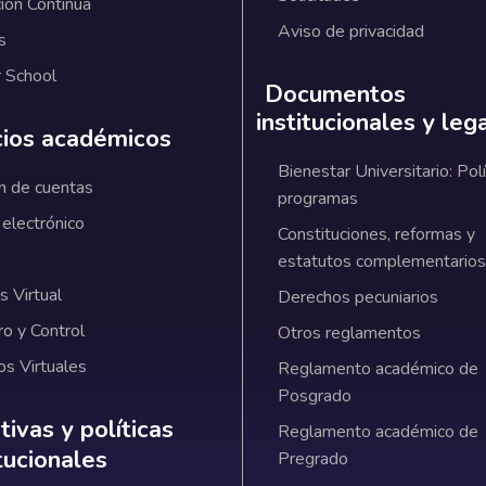
ión Continua
Aviso de privacidad
s
 School
Documentos
institucionales y leg
cios académicos
Bienestar Universitario: Polí
n de cuentas
programas
 electrónico
Constituciones, reformas y
estatutos complementarios
 Virtual
Derechos pecuniarios
ro y Control
Otros reglamentos
os Virtuales
Reglamento académico de
Posgrado
ativas y políticas institucionales
ivas y políticas
Reglamento académico de
itucionales
Pregrado