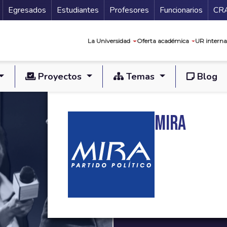
Secundario
Gu
Egresados
Estudiantes
Profesores
Funcionarios
CR
Navegación prin
La Universidad
Oferta académica
UR interna
Proyectos
Temas
Blog
MIRA