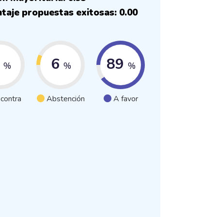
taje propuestas exitosas: 0.00
5
6
89
%
%
%
 contra
Abstención
A favor