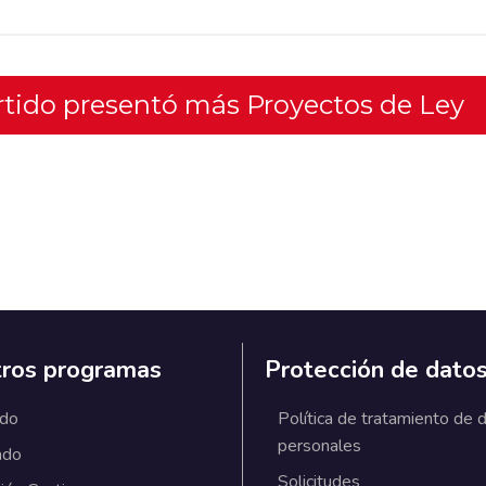
artido presentó más Proyectos de Ley
ros programas
Protección de dato
ado
Política de tratamiento de 
personales
ado
Solicitudes