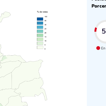
Porcen
En