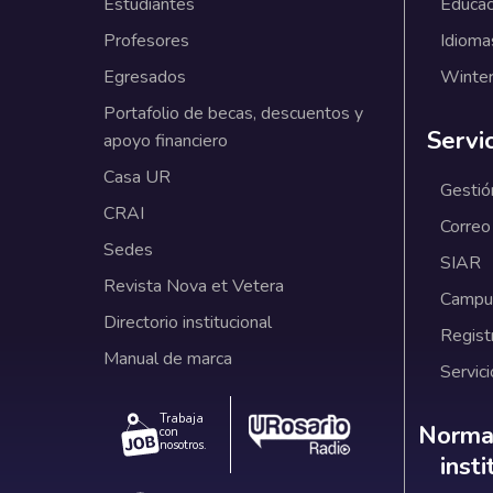
Estudiantes
Educac
Profesores
Idioma
Egresados
Winter
Portafolio de becas, descuentos y
Servi
apoyo financiero
Casa UR
Gestió
CRAI
Correo
Sedes
SIAR
Revista Nova et Vetera
Campus
Directorio institucional
Regist
Manual de marca
Servici
Trabaja
Norm
Normat
con
nosotros.
inst