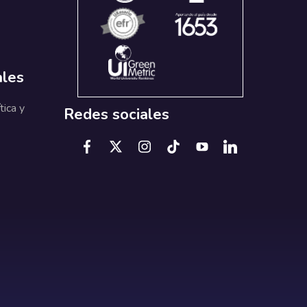
ales
tica y
Redes sociales