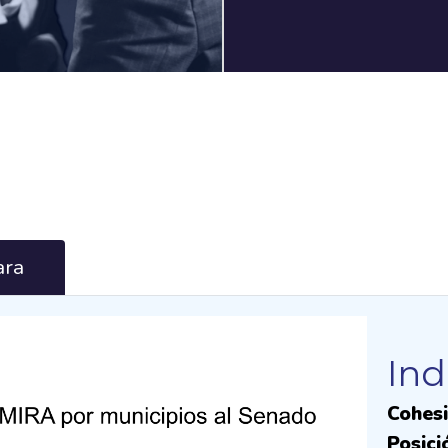
ra
Ind
Cohesi
Posici