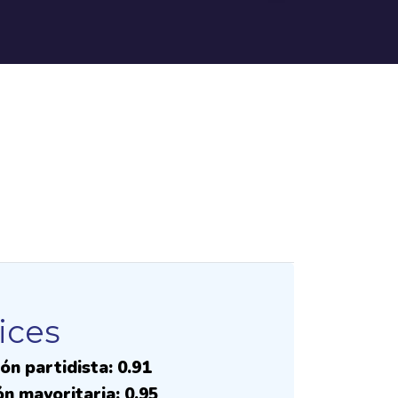
ices
ón partidista: 0.91
ón mayoritaria: 0.95