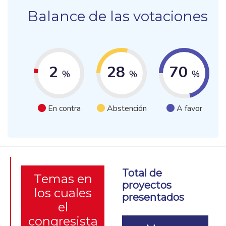
Balance de las votaciones
2
28
70
%
%
%
En contra
Abstención
A favor
Total de
Temas en
proyectos
los cuales
presentados
el
congresista