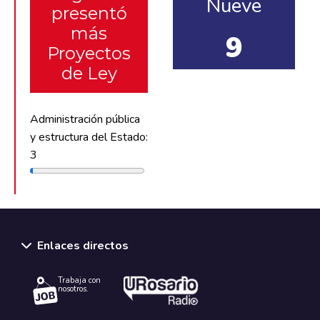
Nueve
presentó
más
9
Proyectos
de Ley
Administración pública
y estructura del Estado:
3
Enlaces directos
Trabaja con
nosotros.