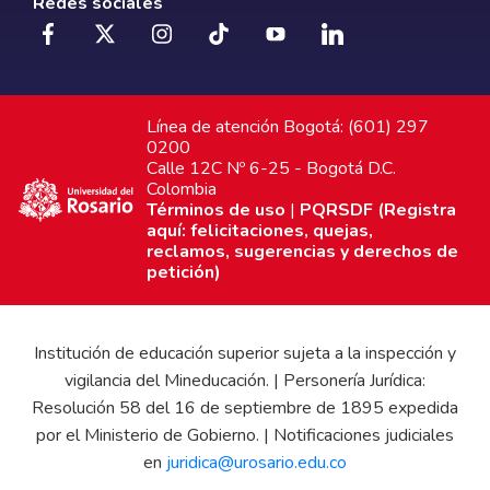
Redes sociales
Línea de atención Bogotá: (601) 297
0200
Calle 12C Nº 6-25 - Bogotá D.C.
Colombia
Términos de uso
|
PQRSDF (Registra
aquí: felicitaciones, quejas,
reclamos, sugerencias y derechos de
petición)
Institución de educación superior sujeta a la inspección y
vigilancia del Mineducación. | Personería Jurídica:
Resolución 58 del 16 de septiembre de 1895 expedida
por el Ministerio de Gobierno. | Notificaciones judiciales
en
juridica@urosario.edu.co