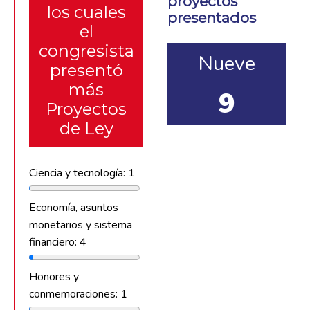
proyectos
los cuales
presentados
el
congresista
Nueve
presentó
más
9
Proyectos
de Ley
Ciencia y tecnología: 1
Economía, asuntos
monetarios y sistema
financiero: 4
Honores y
conmemoraciones: 1