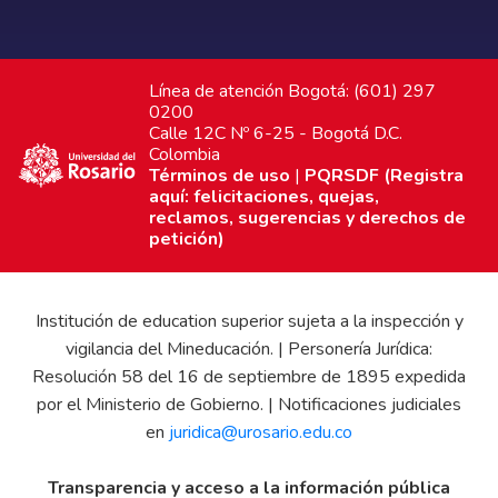
Línea de atención Bogotá: (601) 297
0200
Calle 12C Nº 6-25 - Bogotá D.C.
Colombia
Términos de uso
|
PQRSDF (Registra
aquí: felicitaciones, quejas,
reclamos, sugerencias y derechos de
petición)
Institución de education superior sujeta a la inspección y
vigilancia del Mineducación. | Personería Jurídica:
Resolución 58 del 16 de septiembre de 1895 expedida
por el Ministerio de Gobierno. | Notificaciones judiciales
en
juridica@urosario.edu.co
Transparencia y acceso a la información pública