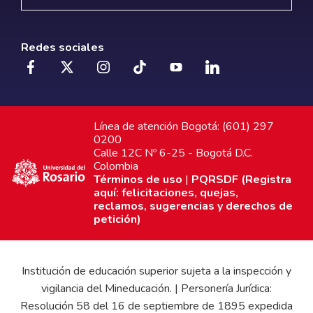
Redes sociales
Línea de atención Bogotá: (601) 297
0200
Calle 12C Nº 6-25 - Bogotá D.C.
Colombia
Términos de uso
|
PQRSDF (Registra
aquí: felicitaciones, quejas,
reclamos, sugerencias y derechos de
petición)
Institución de educación superior sujeta a la inspección y
vigilancia del Mineducación. | Personería Jurídica:
Resolución 58 del 16 de septiembre de 1895 expedida