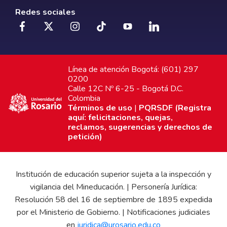
Redes sociales
Línea de atención Bogotá: (601) 297
0200
Calle 12C Nº 6-25 - Bogotá D.C.
Colombia
Términos de uso
|
PQRSDF (Registra
aquí: felicitaciones, quejas,
reclamos, sugerencias y derechos de
petición)
Institución de educación superior sujeta a la inspección y
vigilancia del Mineducación. | Personería Jurídica:
Resolución 58 del 16 de septiembre de 1895 expedida
por el Ministerio de Gobierno. | Notificaciones judiciales
en
juridica@urosario.edu.co