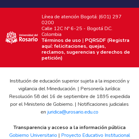
Línea de atención Bogotá: (601) 297
0200
Calle 12C Nº 6-25 - Bogotá D.C.
Colombia
Términos de uso
|
PQRSDF (Registra
aquí: felicitaciones, quejas,
reclamos, sugerencias y derechos de
petición)
Institución de educación superior sujeta a la inspección y
vigilancia del Mineducación. | Personería Jurídica:
Resolución 58 del 16 de septiembre de 1895 expedida
por el Ministerio de Gobierno. | Notificaciones judiciales
en
juridica@urosario.edu.co
Transparencia y acceso a la información pública
Gobierno Universitario
|
Proyecto Educativo Institucional